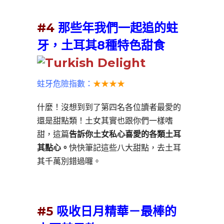
#4
那些年我們一起追的蛀
牙，土耳其8種特色甜食
蛀牙危險指數：
★★★★
什麼！沒想到到了第四名各位讀者最愛的
還是甜點類！土女其實也跟你們一樣嗜
甜，這篇
告訴你土女私心喜愛的各類土耳
其點心。
快快筆記這些八大甜點，去土耳
其千萬別錯過囉。
#5
吸收日月精華－最棒的