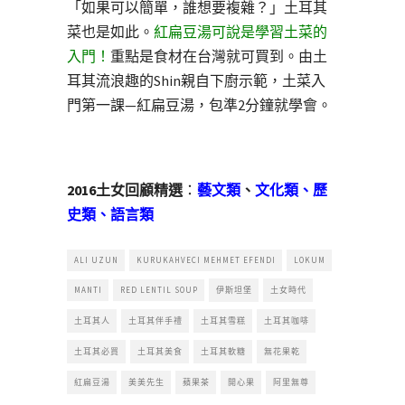
「如果可以簡單，誰想要複雜？」土耳其
菜也是如此。
紅扁豆湯可說是學習土菜的
入門！
重點是食材在台灣就可買到。由土
耳其流浪趣的Shin親自下廚示範，土菜入
門第一課—紅扁豆湯，包準2分鐘就學會。
2016土女回顧精選
：
藝文類
、
文化類
、
歷
史類
、
語言類
ALI UZUN
KURUKAHVECI MEHMET EFENDI
LOKUM
MANTI
RED LENTIL SOUP
伊斯坦堡
土女時代
土耳其人
土耳其伴手禮
土耳其雪糕
土耳其咖啡
土耳其必買
土耳其美食
土耳其軟糖
無花果乾
紅扁豆湯
美美先生
蘋果茶
開心果
阿里無尊