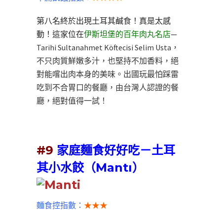
第八名終於出現土耳其鹹食！真是太感
動！這家位在
伊斯坦堡的百年肉丸名店
—
Tarihi Sultanahmet Köftecisi Selim Usta，
不只肉質鮮嫩多汁，也堅持不加香料，絕
對能嚐出肉本身的美味。出國玩最怕踩雷
吃到不合胃口的餐廳，由台灣人認證的餐
廳，絕對值得一試！
#9
家庭麵食好好吃－土耳
其小水餃（Mantı）
麵食控指數：
★★★