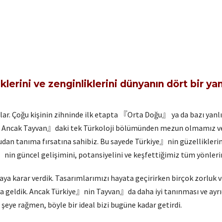
iklerini ve zenginliklerini dünyanın dört bir y
lar. Çoğu kişinin zihninde ilk etapta 『Orta Doğu』 ya da bazı yanlış
ndır. Ancak Tayvan』daki tek Türkoloji bölümünden mezun olmamız
dan tanıma fırsatına sahibiz. Bu sayede Türkiye』nin güzelliklerin
』nin güncel gelişimini, potansiyelini ve keşfettiğimiz tüm yönler
a karar verdik. Tasarımlarımızı hayata geçirirken birçok zorluk 
 geldik. Ancak Türkiye』nin Tayvan』da daha iyi tanınması ve ayrıc
eye rağmen, böyle bir ideal bizi bugüne kadar getirdi.