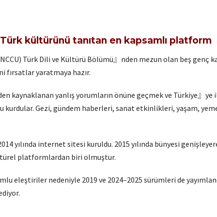
Türk kültürünü tanıtan en kapsamlı platform
NCCU) Türk Dili ve Kültürü Bölümü』nden mezun olan beş genç kadı
ni fırsatlar yaratmaya hazır.
den kaynaklanan yanlış yorumların önüne geçmek ve Türkiye』ye ilg
u kurdular. Gezi, gündem haberleri, sanat etkinlikleri, yaşam, yeme
 2014 yılında internet sitesi kuruldu. 2015 yılında bünyesi genişley
türel platformlardan biri olmuştur.
lumlu eleştiriler nedeniyle 2019 ve 2024–2025 sürümleri de yayıml
diyor.