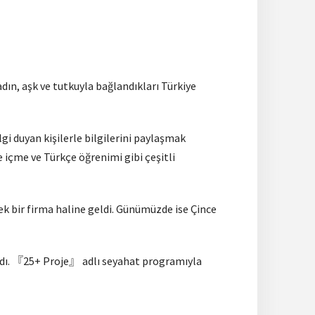
n, aşk ve tutkuyla bağlandıkları Türkiye
i duyan kişilerle bilgilerini paylaşmak
 içme ve Türkçe öğrenimi gibi çeşitli
erek bir firma haline geldi. Günümüzde ise Çince
andı. 『25+ Proje』 adlı seyahat programıyla