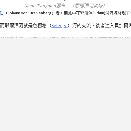
Ulaan-Tsutgalan瀑布 （鄂爾渾河流域）
伯
（
Johann von Strahlenberg）者
，無意中在鄂爾渾
(Orhun)
河流域發現了
而鄂爾渾河就是色楞格（
Selenga
）河的支流，後者注入貝加爾
並沒有文字
。土耳其人最早使用的文字，就是在鄂爾渾河沿岸發
厥碑文
」。
看得懂。直到西元
1893
年，方為丹麥學者湯姆森（
Vilhelm Tho
』中興以後刻的。
死前在西元
730
年時親自令人刻的；其次是西元
732
年時毗（(Bil
毗伽可汗之子為毗伽可汗（死於西元
734
年）所立的。碑文的作