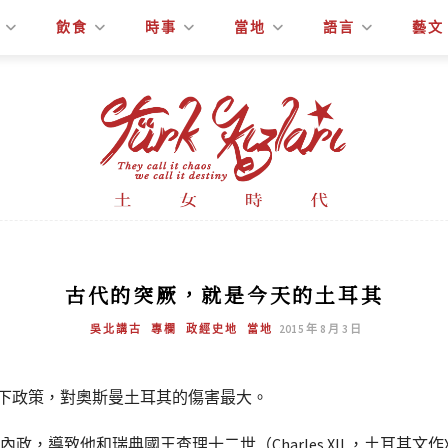
飲食
時事
當地
語言
藝文
古代的突厥，就是今天的土耳其
吳北講古
專欄
政經史地
當地
2015 年 8 月 3 日
25）的南下政策，對奧斯曼土耳其的傷害最大。
他和瑞典國王查理十二世（Charles XII.，土耳其文作XII. S