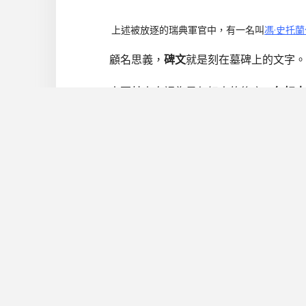
上述被放逐的瑞典軍官中，有一名叫
馮·史托蘭
顧名思義，
碑文
就是刻在墓碑上的文字。
土耳其人自認為是匈奴人的後裔。
匈奴人
為是突厥人使用的文字，所以亦稱為「
突
鄂爾渾碑文在發現之初，仿如天書，沒人
鄂爾渾碑文是在第八世紀中葉，『東突厥
其中最早的是宰相暾欲谷（Tonyokuk）
元
731
年）所立。第三個是在西元
735
年，
Tigin
）。