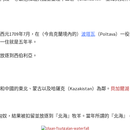
元1709年7月，在（今烏克蘭境內的）
波塔瓦
（Poltava
一住就是五年半。
放逐到西伯利亞。
國的東北、蒙古以及哈薩克（Kazakistan）為鄰。
貝加爾湖
使匈奴，結果被扣留並放逐到『北海』牧羊。當年所謂的『北海』