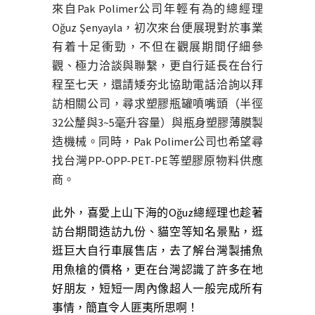
來自Pak Polimer公司年輕有為的總經理
Oğuz Şenyayla，初次來台便展現對於事業
有着十足衝勁，不但在觀展期間仔細參
觀、極力洽談與聯繫，更自行延長在台行
程至七天，還請矮夯北協助電話洽詢以拜
訪相關公司，尋求塑膠瓶罐噴嘴頭（半徑
32公釐與3~5毫升容量）與瓶身塑膠薄膜製
造機械。同時，Pak Polimer公司也希望尋
找台灣PP-OPP-PET-PE等塑膠原物料供應
商。
此外，喜愛上山下海的Oğuz總經理也趁著
訪台期間造訪九份、貓空等知名景點，逛
逛巨大自行車展售店，去了解台灣製捕魚
用魚槍的價格，更在台灣認識了許多在地
好朋友，短短一周內像超人一般完成所有
事情，簡直令人匪夷所思啊！