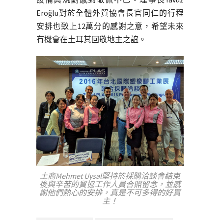
Eroğlu對於全體外貿協會長官同仁的行程
安排也致上12萬分的感謝之意，希望未來
有機會在土耳其回敬地主之誼。
土商Mehmet Uysal堅持於採購洽談會結束
後與辛苦的貿協工作人員合照留念，並感
謝他們熱心的安排，真是不可多得的好買
主！