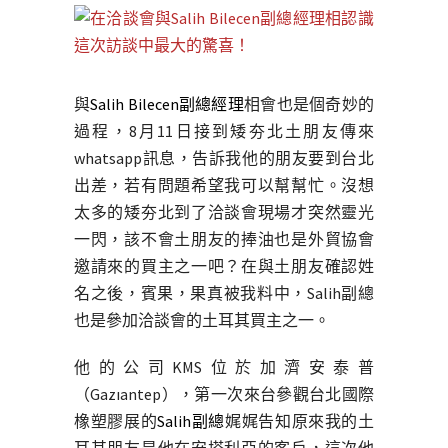
與
Salih Bilecen副總經理
相會也是個奇妙的
過程，8月11日接到矮夯北土朋友傳來
whatsapp訊息，告訴我他的朋友要到台北
出差，若有問題希望我可以幫幫忙。沒想
太多的矮夯北到了洽談會現場才突然靈光
一閃，該不會土朋友的捧油也是外貿協會
邀請來的買主之一吧？在與土朋友確認姓
名之後，賓果，果真被我料中，Salih副總
也是參加洽談會的土耳其買主之一。
他的公司KMS位於加濟安泰普
（Gazıantep），第一次來台參觀台北國際
橡塑膠展的
Salih副總
娓娓告知原來我的土
耳其朋友是他在安塔利亞的客戶，這次他