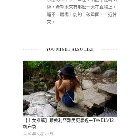
繞，希望未來有那麼一天在直腸上，
喔不，職場上能夠土破重圍，土近甘
來。
YOU MIGHT ALSO LIKE
【土女推薦】跟敘利亞難民更靠近－TWELV12
帆布袋
2016 年 5 月 13 日