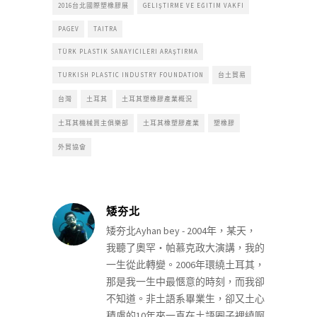
2016台北國際塑橡膠展
GELIŞTIRME VE EĞITIM VAKFI
PAGEV
TAITRA
TÜRK PLASTIK SANAYICILERI ARAŞTIRMA
TURKISH PLASTIC INDUSTRY FOUNDATION
台土貿易
台灣
土耳其
土耳其塑橡膠產業概況
土耳其機械買主俱樂部
土耳其橡塑膠產業
塑橡膠
外貿協會
矮夯北
矮夯北Ayhan bey - 2004年，某天，
我聽了奧罕‧帕慕克政大演講，我的
一生從此轉變。2006年環繞土耳其，
那是我一生中最愜意的時刻，而我卻
不知道。非土語系畢業生，卻又土心
積慮的10年來一直在土語圈子裡繞啊