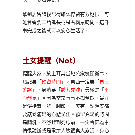
話⋯⋯要看運氣了⋯⋯
拿到居留證後記得確認停留有效期限，可
能會需要申請延長或是看機票時間，這件
事完成之後就可以安心生活了。
土女提醒（Not）
提醒大家，於土耳其當地公家機關辦事，
切記要「
預留時間
」，東西一定要「
再三
確認
」，身體要「
體力充沛
」最後是「
平
心靜氣
」。因為常常事事不如預期，最好
是保持着一步一腳印，一天有一點進度都
要感到滿足的心態尤佳。預留充足的時間
是關鍵，不然趕到死線前，一定會因為事
情很難辦或是承辦人臉很臭大崩潰，身心