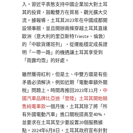
入。習近平表態支持中國企業加大對土耳
其的投資，鼓勵雙方在貿易、觀光擴大交
流。據報導，土耳其2023年在中國成都開
設領事館，並且開辦兩條穿越土耳其直達
歐洲（意大利的里亞斯特Trieste、倫敦）
的「中歐貨運班列」，從運能穩定成長證
明「一帶一路」的機遇讓土耳其享受到
「雨露均霑」的好處。
雖然獲得紅利，但是土、中雙方還是有些
矛盾必須解決，例如近期「電動車額外關
稅」問題上。時間再推回2023年11月，
中
國汽車品牌比亞迪「登陸」土耳其開始銷
售純電車款
一個月後，土耳其除了將「所
有外國電動汽車」進口關稅提高至40%，
並要求在土耳其至少要設置20個服務據
點。2024年6月8日，土耳其政府宣布針對