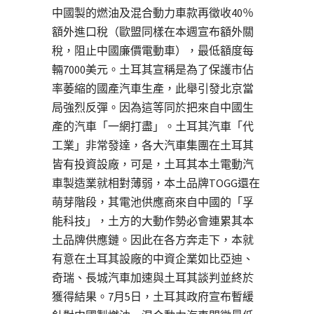
中國製的燃油及混合動力車款再徵收40％
額外進口稅（歐盟同樣在本週宣布額外關
稅，阻止中國廉價電動車），最低額度每
輛7000美元。土耳其宣稱是為了保護市佔
率萎縮的國產汽車生產，此舉引發北京當
局強烈反彈。因為這等同於把來自中國生
產的汽車「一網打盡」。土耳其汽車「代
工業」非常發達，各大汽車集團在土耳其
皆有投資設廠，可是，土耳其本土電動汽
車製造業就相對薄弱，本土品牌TOGG還在
萌芽階段，其電池供應商來自中國的「孚
能科技」，土方的大動作勢必會連累其本
土品牌供應鏈。因此在各方奔走下，本就
有意在土耳其設廠的中資企業如比亞迪、
奇瑞、長城汽車加速與土耳其談判並終於
獲得結果。7月5日，土耳其政府宣布暫緩