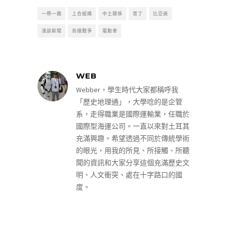
一帶一路
上合組織
中土關係
普丁
比亞迪
淺談新聞
烏俄戰爭
電動車
WEB
Webber，學生時代大家都稱呼我
「歷史地理通」，大學唸的是企管
系，走得職業是國際運輸業，任職於
國際型海運公司。一直以來對土耳其
充滿興趣。希望透過不同於傳統學術
的眼光，用我的所見、所接觸、所聽
聞的資訊和大家分享這個充滿歷史文
明、人文衝突、處在十字路口的國
度。