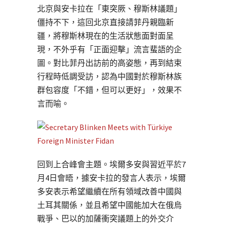
北京與安卡拉在「東突厥、穆斯林議題」
僵持不下，這回北京直接請菲丹親臨新
疆，將穆斯林現在的生活狀態面對面呈
現，不外乎有「正面迎擊」流言蜚語的企
圖。對比菲丹出訪前的高姿態，再到結束
行程時低調受訪，認為中國對於穆斯林族
群包容度「不錯，但可以更好」，效果不
言而喻。
回到上合峰會主題。埃爾多安與習近平於7
月4日會晤，據安卡拉的發言人表示，埃爾
多安表示希望繼續在所有領域改善中國與
土耳其關係，並且希望中國能加大在俄烏
戰爭、巴以的加薩衝突議題上的外交介