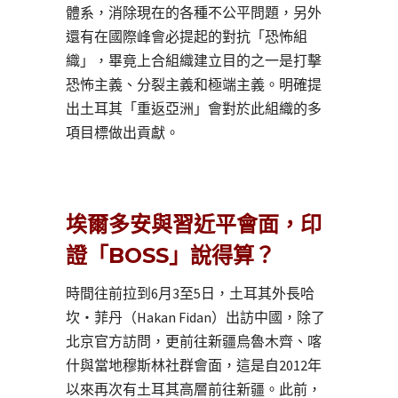
體系，消除現在的各種不公平問題，另外
還有在國際峰會必提起的對抗「恐怖組
織」，畢竟上合組織建立目的之一是打擊
恐怖主義、分裂主義和極端主義。明確提
出土耳其「重返亞洲」會對於此組織的多
項目標做出貢獻。
埃爾多安與習近平會面，印
證「BOSS」說得算？
時間往前拉到6月3至5日，土耳其外長哈
坎・菲丹（Hakan Fidan）出訪中國，除了
北京官方訪問，更前往新疆烏魯木齊、喀
什與當地穆斯林社群會面，這是自2012年
以來再次有土耳其高層前往新疆。此前，