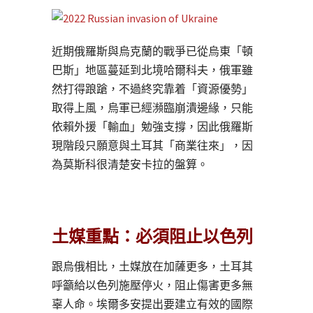
近期俄羅斯與烏克蘭的戰爭已從烏東「頓
巴斯」地區蔓延到北境哈爾科夫，俄軍雖
然打得踉蹌，不過終究靠着「資源優勢」
取得上風，烏軍已經瀕臨崩潰邊緣，只能
依賴外援「輸血」勉強支撐，因此俄羅斯
現階段只願意與土耳其「商業往來」，因
為莫斯科很清楚安卡拉的盤算。
土媒重點：必須阻止以色列
跟烏俄相比，土媒放在加薩更多，土耳其
呼籲給以色列施壓停火，阻止傷害更多無
辜人命。埃爾多安提出要建立有效的國際