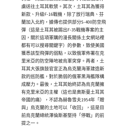
虜送往土耳其軟禁。其次，土耳其為獲得
新款、升級F-16戰機，除了放行瑞典、芬
蘭加入北約，據傳也提供部分S-400防空飛
彈（這是土耳其被踢出F-35戰機專案的主
因，關於這項軍購的漫長關係土女網站裡
都有可以搜尋關鍵字）的參數，致使美國
獲悉該型飛彈的弱點，以致俄軍佈署在克
里米亞的防空陣地被烏軍突穿。再者，土
耳其大張旗鼓官宣正為烏克蘭海軍建造新
款的巡防艦，對於脆弱的俄軍黑海艦隊構
成壓力。最後，土耳其始終認為烏克蘭擁
有克里米亞的主權（這也是奧斯曼土耳其
帝國的痛），不認為赫魯雪夫1954年「贈
與」烏克蘭的土地可以「收回」，這是目
前烏克蘭總統澤倫斯基堅持「停戰」的前
提之一。