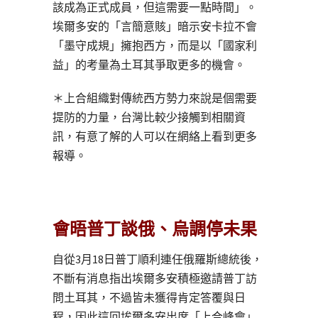
該成為正式成員，但這需要一點時間」。
埃爾多安的「言簡意賅」暗示安卡拉不會
「墨守成規」擁抱西方，而是以「國家利
益」的考量為土耳其爭取更多的機會。
＊上合組織對傳統西方勢力來說是個需要
提防的力量，台灣比較少接觸到相關資
訊，有意了解的人可以在網絡上看到更多
報導。
會晤普丁談俄、烏調停未果
自從3月18日普丁順利連任俄羅斯總統後，
不斷有消息指出埃爾多安積極邀請普丁訪
問土耳其，不過皆未獲得肯定答覆與日
程，因此這回埃爾多安出席「上合峰會」