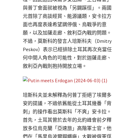
與普丁會面就被視為「另闢蹊徑」。兩國
元首除了商談經貿、能源議題，安卡拉方
面也再度表達希望調停俄、烏戰爭的意
願，以及加薩走廊、敘利亞內戰的問題。
不過，莫斯科的發言人培斯科夫（Dmitry
Peskov）表示已經排除土耳其再次充當任
何中間人角色的可能性，對於迦薩走廊、
敘利亞內戰則抱持開放立場。
培斯科夫並未解釋為何普丁拒絕了埃爾多
安的提議，不過依舊能從土耳其幾番「背
刺」的操作看出莫斯科「不爽」安卡拉。
首先，土耳其曾於去年的北約峰會前夕釋
放多位烏克蘭「亞速旅」高階軍士官，他
們在「馬里烏波爾鋼鐵廠」大戰被俄軍俘