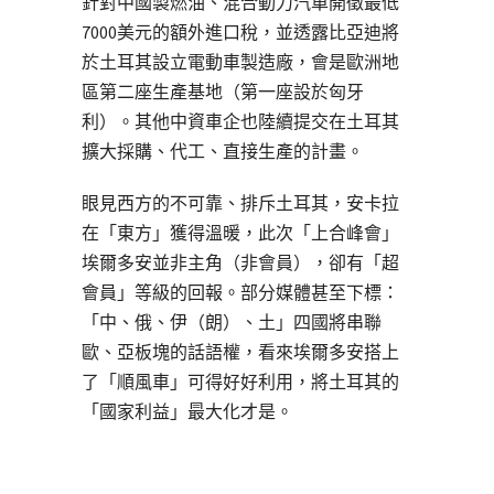
針對中國製燃油、混合動力汽車開徵最低
7000美元的額外進口稅，並透露比亞迪將
於土耳其設立電動車製造廠，會是歐洲地
區第二座生產基地（第一座設於匈牙
利）。其他中資車企也陸續提交在土耳其
擴大採購、代工、直接生產的計畫。
眼見西方的不可靠、排斥土耳其，安卡拉
在「東方」獲得溫暖，此次「上合峰會」
埃爾多安並非主角（非會員），卻有「超
會員」等級的回報。部分媒體甚至下標：
「中、俄、伊（朗）、土」四國將串聯
歐、亞板塊的話語權，看來埃爾多安搭上
了「順風車」可得好好利用，將土耳其的
「國家利益」最大化才是。