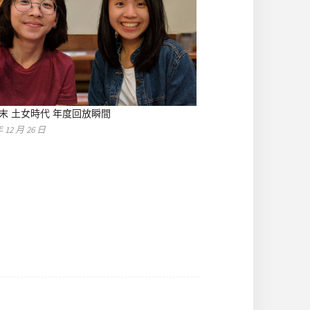
8末 土女時代 年度回放瞬間
年 12 月 26 日