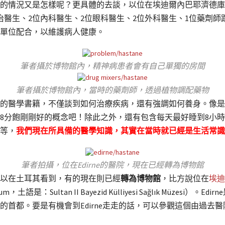
又是怎樣呢？更具體的去談，以位在埃迪爾內巴耶濟德庫里耶（Edirne 
治醫生、2位內科醫生、2位眼科醫生、2位外科醫生、1位藥劑師
單位配合，以維護病人健康。
筆者攝於博物館內，精神病患者會有自己單獨的房間
筆者攝於博物館內，當時的藥劑師，透過植物調配藥物
的醫學書籍，不僅談到如何治療疾病，還有強調如何養身。像是
8分飽剛剛好的概念吧！除此之外，還有包含每天最好睡到8小
等，
我們現在所具備的醫學知識，其實在當時就已經是生活常識
筆者拍攝，位在Edirne的醫院，現在已經轉為博物館
以在土耳其看到，有的現在則已經
轉為博物館
，比方說位在
埃迪
lth Museum，土語是：Sultan II Bayezid Külliyesi Sağlık 
的首都。要是有機會到Edirne走走的話，可以參觀這個由過去