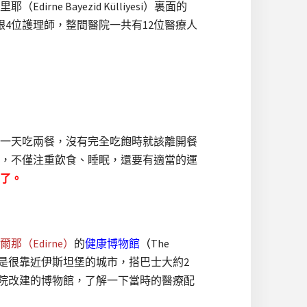
Bayezid Külliyesi）裏面的
跟4位護理師，整間醫院一共有12位醫療人
一天吃兩餐，沒有完全吃飽時就該離開餐
時，不僅注重飲食、睡眠，還要有適當的運
了。
爾那（Edirne）
的
健康博物館
（
The
Müzesi）。Edirne是很靠近伊斯坦堡的城市，搭巴士大約2
醫院改建的博物館，了解一下當時的醫療配