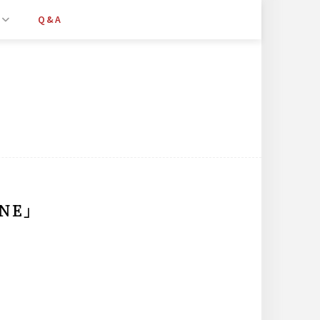
Q&A
NE」