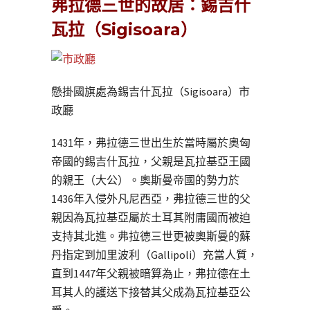
弗拉德三世的故居：錫吉什
瓦拉（Sigisoara）
懸掛國旗處為錫吉什瓦拉（Sigisoara）市
政廳
1431年，弗拉德三世出生於當時屬於奧匈
帝國的錫吉什瓦拉，父親是瓦拉基亞王國
的親王（大公）。奧斯曼帝國的勢力於
1436年入侵外凡尼西亞，弗拉德三世的父
親因為瓦拉基亞屬於土耳其附庸國而被迫
支持其北進。弗拉德三世更被奧斯曼的蘇
丹指定到加里波利（Gallipoli）充當人質，
直到1447年父親被暗算為止，弗拉德在土
耳其人的護送下接替其父成為瓦拉基亞公