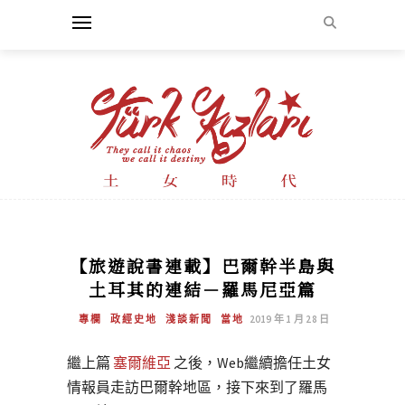
【旅遊說書連載】巴爾幹半島與
土耳其的連結－羅馬尼亞篇
專欄
政經史地
淺談新聞
當地
2019 年 1 月 28 日
繼上篇
塞爾維亞
之後，Web繼續擔任土女
情報員走訪巴爾幹地區，接下來到了羅馬