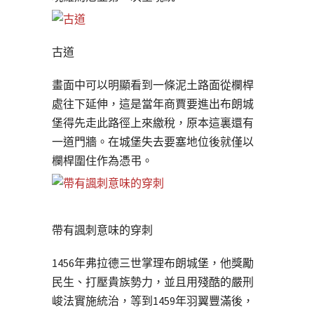
古道
畫面中可以明顯看到一條泥土路面從欄桿
處往下延伸，這是當年商賈要進出布朗城
堡得先走此路徑上來繳稅，原本這裏還有
一道門牆。在城堡失去要塞地位後就僅以
欄桿圍住作為憑弔。
帶有諷刺意味的穿刺
1456年弗拉德三世掌理布朗城堡，他獎勵
民生、打壓貴族勢力，並且用殘酷的嚴刑
峻法實施統治，等到1459年羽翼豐滿後，