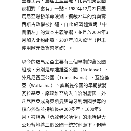
重要工業、農產生產基地，比其他東歐國
家相對「富有」一點。1989年12月22日羅
馬尼亞爆發革命浪潮，獨裁24年的齊奧壽
西斯古政權被推翻，自此 經濟體質朝「中
間偏左」的資本主義靠攏，並且於2004年3
月加入北約組織、2007年加入歐盟（但未
使用歐元做貨幣基礎）。
現今的羅馬尼亞主要有三個早期的舊公國
組成，分別是摩達維亞公國（Moldova）、
外凡尼西亞公國（Transsilvania）、瓦拉基
亞（Wallachia）。奧斯曼帝國的早期就將
瓦拉基亞、摩達維亞納入自治附庸國，外
凡尼西亞成為奧斯曼與匈牙利兩國爭奪的
核心熱點並持續長達200多年。1600年5
月，被稱為「勇敢者米哈伊」的米哈伊大
公短暫地將三個公國一統於他麾下，但時