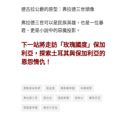
德古拉公爵的原型：弗拉德三世頭像
弗拉德三世可以是民族英雄，也是一位暴
君、更是小說中的惡魔投影。
下一站將走訪「玫瑰國度」保加
利亞，探索土耳其與保加利亞的
恩怨情仇！
勇敢者米哈伊
吸血鬼
奧斯曼帝國
布朗城堡
弗拉德三世
德古拉
淺談新聞
穿刺公
羅馬尼亞
鄂圖曼帝國
錫吉什瓦拉