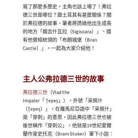
寫了那麼多歷史，主角也該上場了！弗拉
德三世是哪位？跟土耳其有甚麼關係？關
於弗拉德的故事，筆者將透過他出生成長
的地方「錫吉什瓦拉（Sigisoara）」、還
有他曾經統領的「布朗城堡（Bran
Castle）」，一起為大家介紹他！
主人公弗拉德三世的故事
弗拉德三世
（Vlad the
Impaler「 Țepeș」），外號「采佩什
（Țepeș）」，在羅馬尼亞語中「采佩什」
是「穿刺」的意思，因此弗拉德三世也被
後世稱作「穿刺公」，他就是19世紀愛爾
蘭作家史托克（Bram Stoker）筆下小說：