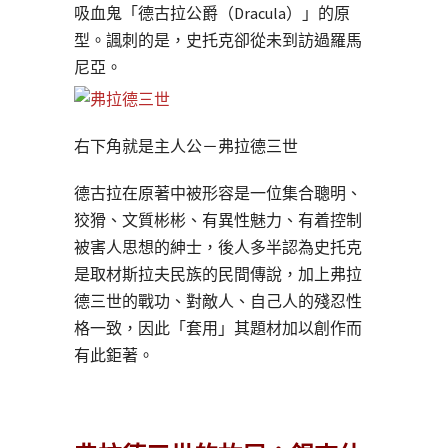
吸血鬼「德古拉公爵（Dracula）」的原
型。諷刺的是，史托克卻從未到訪過羅馬
尼亞。
右下角就是主人公－弗拉德三世
德古拉在原著中被形容是一位集合聰明、
狡猾、文質彬彬、有異性魅力、有着控制
被害人思想的紳士，後人多半認為史托克
是取材斯拉夫民族的民間傳說，加上弗拉
德三世的戰功、對敵人、自己人的殘忍性
格一致，因此「套用」其題材加以創作而
有此鉅著。