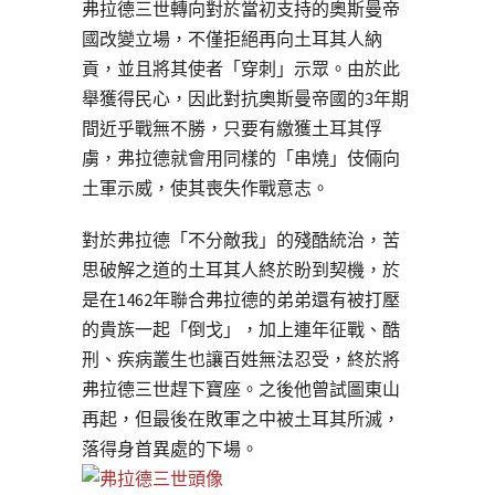
弗拉德三世轉向對於當初支持的奧斯曼帝
國改變立場，不僅拒絕再向土耳其人納
貢，並且將其使者「穿刺」示眾。由於此
舉獲得民心，因此對抗奧斯曼帝國的3年期
間近乎戰無不勝，只要有繳獲土耳其俘
虜，弗拉德就會用同樣的「串燒」伎倆向
土軍示威，使其喪失作戰意志。
對於弗拉德「不分敵我」的殘酷統治，苦
思破解之道的土耳其人終於盼到契機，於
是在1462年聯合弗拉德的弟弟還有被打壓
的貴族一起「倒戈」，加上連年征戰、酷
刑、疾病叢生也讓百姓無法忍受，終於將
弗拉德三世趕下寶座。之後他曾試圖東山
再起，但最後在敗軍之中被土耳其所滅，
落得身首異處的下場。