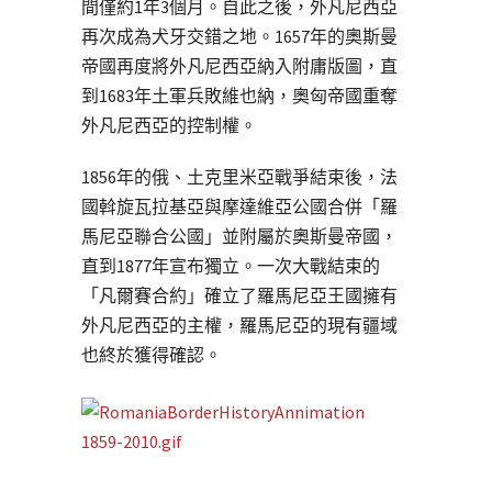
間僅約1年3個月。自此之後，外凡尼西亞
再次成為犬牙交錯之地。1657年的奧斯曼
帝國再度將外凡尼西亞納入附庸版圖，直
到1683年土軍兵敗維也納，奧匈帝國重奪
外凡尼西亞的控制權。
1856年的俄、土克里米亞戰爭結束後，法
國斡旋瓦拉基亞與摩達維亞公國合併「羅
馬尼亞聯合公國」並附屬於奧斯曼帝國，
直到1877年宣布獨立。一次大戰結束的
「凡爾賽合約」確立了羅馬尼亞王國擁有
外凡尼西亞的主權，羅馬尼亞的現有疆域
也終於獲得確認。