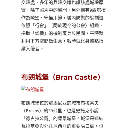
交鋒處，多年的兵鋒交熾也讓該處城垛厚
實，除了照片中的城門，另外還有9處塔樓
作為瞭望、守備用途，城內防禦的編制還
依照「行會」（同於現今的公會）組織，
採取「認養」的機制寓兵於民間，平時就
利用下方空間做生意，戰時就化身據點抵
禦入侵者。
布朗城堡（Bran Castle）
布朗城堡位於羅馬尼亞的城市布拉索夫
（Brasov）約30公里，也是史托克小說
「德古拉公爵」的背景城堡。城堡是連結
瓦拉基亞與外凡尼西亞的重要隘口處，位