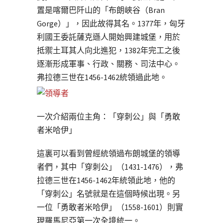
置是喀爾巴阡山的「布朗峽谷（Bran
Gorge）」，因此故得其名。1377年，匈牙
利國王委託薩克遜人開始興建城堡，用於
抵禦土耳其人向北進犯，1382年完工之後
逐漸形成軍事、行政、關務、司法中心。
弗拉德三世在1456-1462統領過此地。
一次介紹兩位主角：「穿刺公」與「勇敢
者米哈伊」
這裏可以看到曾經統領過布朗城堡的領導
者們，其中「穿刺公」（1431-1476），弗
拉德三世在1456-1462年統領此地，他的
「穿刺公」名號就是在這個時候出現。另
一位「勇敢者米哈伊」（1558-1601）則實
現羅馬尼亞第一次全境統一。