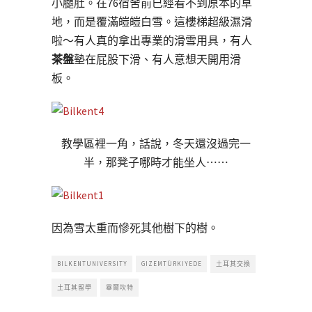
小腿肚。在76宿舍前已經看不到原本的草
地，而是覆滿皚皚白雪。這樓梯超級濕滑
啦～有人真的拿出專業的滑雪用具，有人
茶盤
墊在屁股下滑、有人意想天開用滑
板。
教學區裡一角，話說，冬天還沒過完一
半，那凳子哪時才能坐人⋯⋯
因為雪太重而慘死其他樹下的樹。
BILKENTUNIVERSITY
GIZEMTÜRKIYEDE
土耳其交換
土耳其留學
畢爾坎特