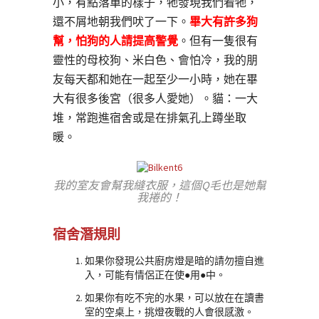
小，有點落單的樣子，牠發現我們看牠，
還不屑地朝我們吠了一下。
畢大有許多狗
幫，怕狗的人請提高警覺
。但有一隻很有
靈性的母校狗、米白色、會怕冷，我的朋
友每天都和她在一起至少一小時，她在畢
大有很多後宮（很多人愛她）。貓：一大
堆，常跑進宿舍或是在排氣孔上蹲坐取
暖。
我的室友會幫我縫衣服，這個Q毛也是她幫
我捲的！
宿舍潛規則
如果你發現公共廚房燈是暗的請勿擅自進
入，可能有情侶正在使●用●中。
如果你有吃不完的水果，可以放在在讀書
室的空桌上，挑燈夜戰的人會很感激。