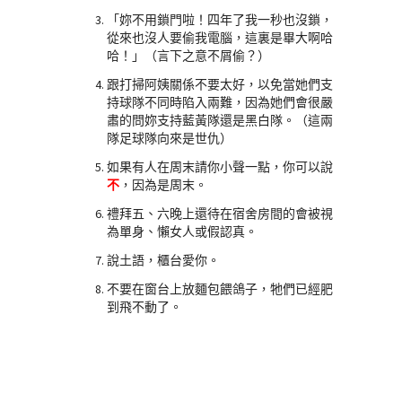
「妳不用鎖門啦！四年了我一秒也沒鎖，
從來也沒人要偷我電腦，這裏是畢大啊哈
哈！」（言下之意不屑偷？）
跟打掃阿姨關係不要太好，以免當她們支
持球隊不同時陷入兩難，因為她們會很嚴
肅的問妳支持藍黃隊還是黑白隊。（這兩
隊足球隊向來是世仇）
如果有人在周末請你小聲一點，你可以說
不
，因為是周末。
禮拜五、六晚上還待在宿舍房間的會被視
為單身、懶女人或假認真。
說土語，櫃台愛你。
不要在窗台上放麵包餵鴿子，牠們已經肥
到飛不動了。