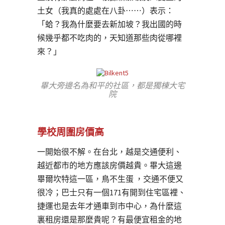
土女（我真的處處在八卦⋯⋯）表示：
「蛤？我為什麼要去新加坡？我出國的時
候幾乎都不吃肉的，天知道那些肉從哪裡
來？」
畢大旁邊名為和平的社區，都是獨棟大宅
院
學校周圍房價高
一開始很不解。在台北，越是交通便利、
越近都市的地方應該房價越貴。畢大這邊
畢爾坎特這一區，鳥不生蛋 ，交通不便又
很冷；巴士只有一個171有開到住宅區裡、
捷運也是去年才通車到市中心，為什麼這
裏租房還是那麼貴呢？有最便宜租金的地