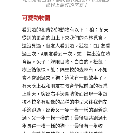
和室友看日落，她來自Trabzon。她說我是
世界上最好的室友！
可愛動物園
看到過的和傳說的動物有以下： 狼：冬天
從別的更高的山上下來我們的森林覓食，
還沒見過，但友人看到過。狐狸：E朋友看
過三次、A朋友看到一次。蛇：常出沒在體
育館。兔子：親眼目睹、白白的。松鼠：
樹上衝很快。熊：隔壁校的森林有，不知
會不會跑過來。狗：這就有一個故事了，
有天晚上我和朋友在教育學院前面的板凳
上聊天，突然右手邊圍牆後面出現一隻跟
拉不拉多有點像的品種的中型犬往我們左
手邊跑過、然後又一隻一模一樣的跟着跑
過、又一隻一模一樣的！最後總共跑過七
隻長得一模一樣的狗⋯⋯最後有一隻較