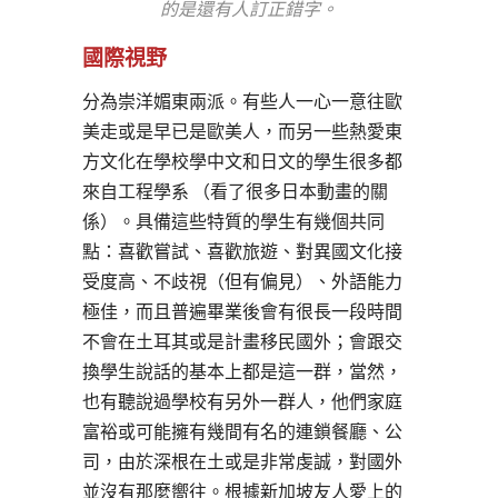
的是還有人訂正錯字。
國際視野
分為崇洋媚東兩派。有些人一心一意往歐
美走或是早已是歐美人，而另一些熱愛東
方文化在學校學中文和日文的學生很多都
來自工程學系 （看了很多日本動畫的關
係）。具備這些特質的學生有幾個共同
點：喜歡嘗試、喜歡旅遊、對異國文化接
受度高、不歧視（但有偏見）、外語能力
極佳，而且普遍畢業後會有很長一段時間
不會在土耳其或是計畫移民國外；會跟交
換學生說話的基本上都是這一群，當然，
也有聽說過學校有另外一群人，他們家庭
富裕或可能擁有幾間有名的連鎖餐廳、公
司，由於深根在土或是非常虔誠，對國外
並沒有那麼嚮往。根據新加坡友人愛上的