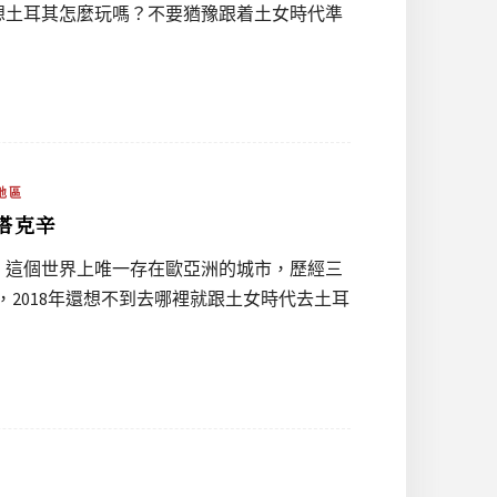
想土耳其怎麼玩嗎？不要猶豫跟着土女時代準
地區
塔克辛
，這個世界上唯一存在歐亞洲的城市，歷經三
2018年還想不到去哪裡就跟土女時代去土耳