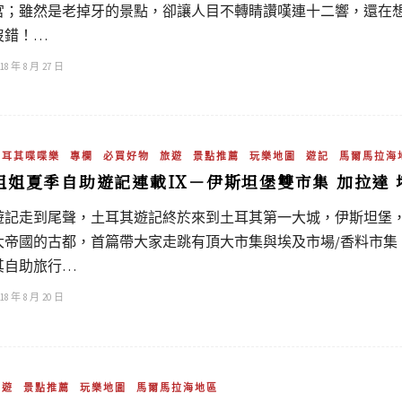
宮；雖然是老掉牙的景點，卻讓人目不轉睛讚嘆連十二響，還在
沒錯！…
18 年 8 月 27 日
土耳其喋喋樂
專欄
必買好物
旅遊
景點推薦
玩樂地圖
遊記
馬爾馬拉海
姐姐夏季自助遊記連載IX－伊斯坦堡雙市集 加拉達 
遊記走到尾聲，土耳其遊記終於來到土耳其第一大城，伊斯坦堡
大帝國的古都，首篇帶大家走跳有頂大市集與埃及市場/香料市集，
其自助旅行…
18 年 8 月 20 日
旅遊
景點推薦
玩樂地圖
馬爾馬拉海地區