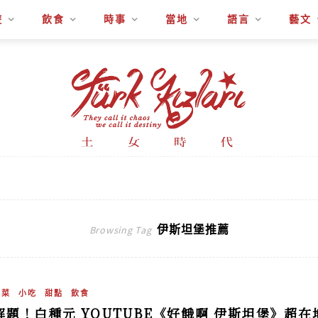
遊
飲食
時事
當地
語言
藝文
伊斯坦堡推薦
Browsing Tag
土菜
小吃
甜點
飲食
解題！白種元 YOUTUBE《好餓啊 伊斯坦堡》超