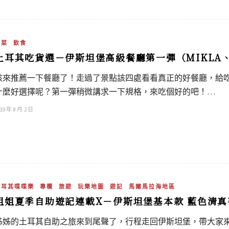
土菜
飲食
土耳其吃貨選－伊斯坦堡高級餐廳第一彈（MIKLA、LEB
該來推薦一下餐廳了！走過了景點該四處看看真正的好餐廳，給
什麼好選擇呢？第一彈稍微講求一下規格，來吃個好的吧！…
19 年 8 月 2 日
土耳其喋喋樂
專欄
旅遊
玩樂地圖
遊記
馬爾馬拉海地區
姐姐夏季自助遊記連載X－伊斯坦堡基本款 藍色清真
姊姊的土耳其自助之旅來到尾聲了，行程走回伊斯坦堡，帶大家