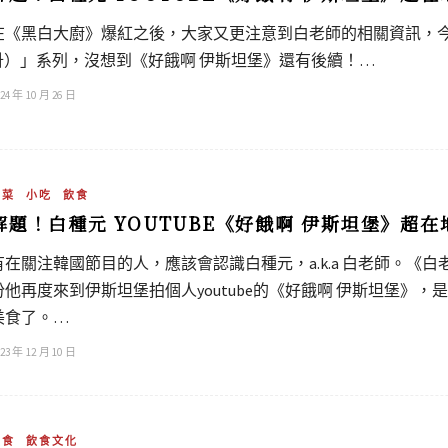
在《黑白大廚》爆紅之後，大家又更注意到白老師的相關資訊，今年
파）」系列，沒想到《好餓啊 伊斯坦堡》還有後續！…
24 年 10 月 26 日
土菜
小吃
飲食
解題！白種元 YOUTUBE《好餓啊 伊斯坦堡》超
有在關注韓國節目的人，應該會認識白種元，a.k.a 白老師。《白
份他再度來到伊斯坦堡拍個人youtube的《好餓啊 伊斯坦堡》
美食了。…
23 年 12 月 10 日
飲食
飲食文化