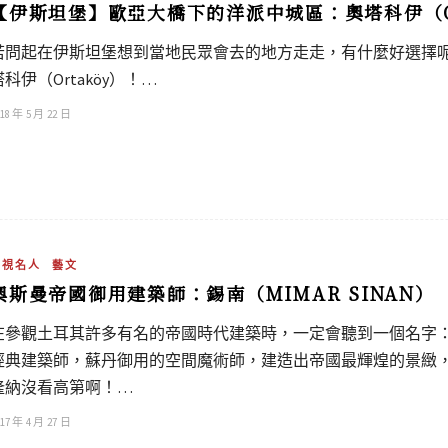
【伊斯坦堡】歐亞大橋下的洋派中城區：奧塔科伊（O
若問起在伊斯坦堡想到當地民眾會去的地方走走，有什麼好選擇
塔科伊（Ortaköy）！…
18 年 5 月 22 日
影視名人
藝文
奧斯曼帝國御用建築師：錫南（MIMAR SINAN）
在參觀土耳其許多有名的帝國時代建築時，一定會聽到一個名字：米馬爾
經典建築師，蘇丹御用的空間魔術師，建造出帝國最輝煌的景緻
隆納沒看高第啊！…
17 年 4 月 27 日