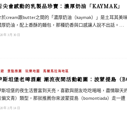
舌尖會感動的乳製品珍寶：濃厚奶油「KAYMAK」
介於cream跟butter之間的「濃厚奶油（kaymak）」是土
濃厚奶油，配上香酥的麵包，那種奶香與口感讓人說不出話。…
20 年 3 月 30 日
旅遊
景點推薦
玩樂地圖
馬爾馬拉海地區
伊斯坦堡老啤酒廠 潮流夜間活動範圍：波蒙提島（BO
伊斯坦堡的夜生活豐富到天亮，喜歡與朋友吃吃喝喝，盡情聊天
（偏文青）類型，那就推薦你來波蒙提島（bomontiada）走一遭
20 年 2 月 14 日