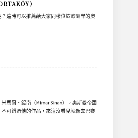
RTAKÖY）
呢？這時可以推薦給大家同樣位於歐洲岸的奧
・錫南（Mimar Sinan）。奧斯曼帝國
，不可錯過他的作品，來這沒看見就像去巴賽