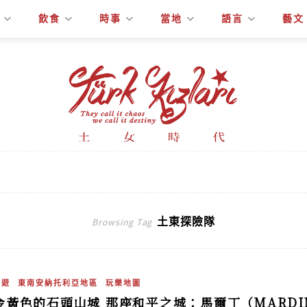
飲食
時事
當地
語言
藝文
土東探險隊
Browsing Tag
旅遊
東南安納托利亞地區
玩樂地圖
金黃色的石頭山城 那座和平之城：馬爾丁（MARDI