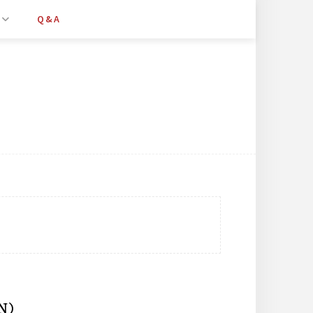
Q&A
N）