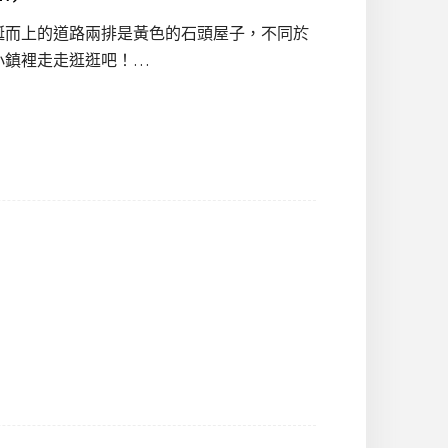
蜒而上的道路兩排是黃色的石頭屋子，不同於
小鎮裡走走逛逛吧！…