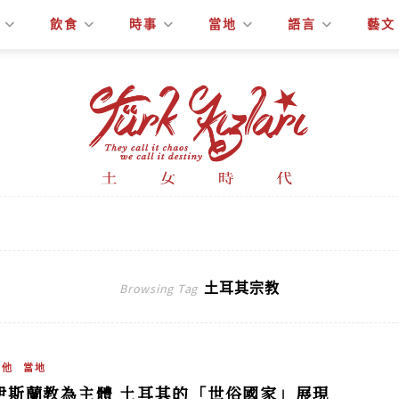
飲食
時事
當地
語言
藝文
土耳其宗教
Browsing Tag
其他
當地
伊斯蘭教為主體 土耳其的「世俗國家」展現