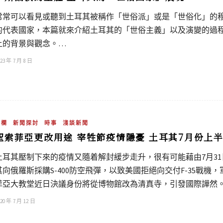
常常可以看見或聽到土耳其被稱作「世俗派」或是「世俗化」的
的代表國家，本篇就來介紹土耳其的「世俗主義」以及演變的過
上的背景與觀念。…
23 年 7 月 8 日
專欄
新聞探討
時事
淺談新聞
聖索菲亞更改用途 宰牲節疫情隱憂 土耳其7月份上
土耳其壓制下來的疫情又隨着解封緩步走升，很有可能藉由7月3
其向俄羅斯採購S-400防空飛彈，以致美國拒絕向交付F-35戰
菲亞大教堂近日決議身份將從博物館改為清真寺，引發國際譁然
20 年 7 月 12 日