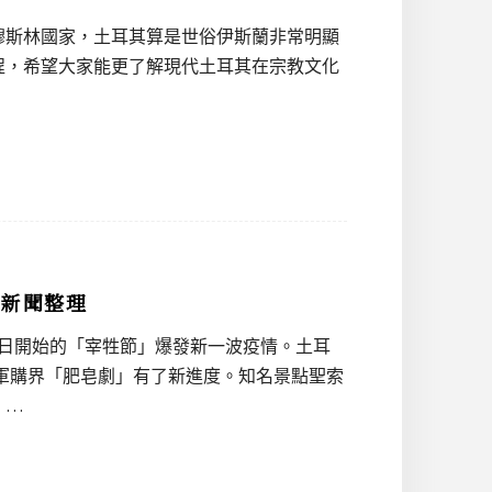
穆斯林國家，土耳其算是世俗伊斯蘭非常明顯
程，希望大家能更了解現代土耳其在宗教文化
半新聞整理
1日開始的「宰牲節」爆發新一波疫情。土耳
機，軍購界「肥皂劇」有了新進度。知名景點聖索
。…