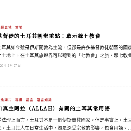
政經史地
當地
基督徒的土耳其朝聖重點：啟示錄七教會
土耳其如今雖是伊斯蘭教為主流，但卻是許多基督教徒朝聖的國
片土地上，在土耳其旅遊界可以聽到的「七教會」之旅，那七教
20 年 5 月 27 日
吳北講古
專欄
語言
語言知識
和真主阿拉（ALLAH）有關的土耳其常用語
從法理上而言，土耳其不是一個伊斯蘭教國家。但是事實上，土
之，土耳其人在日常生活中，還是深受宗教的影響，包含用語。