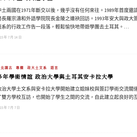
中土兩國在1971年斷交以後，幾乎沒有任何來往。1989年首度邀
務長羅宗濤和外語學院院長金陵之連袂回訪。1993年安大與政大簽
語系的行政工作告一段落，輕鬆愉快地帶遊學團去土耳其。…
15 年 7 月 14 日
吳北講古
專欄
政大土文系
語言
多年學術情誼 政治大學與土耳其安卡拉大學
政治大學土文系與安卡拉大學開始建立姐妹校與簽訂學術交流關
了雙方學校互訪，也開始了學生之間的交流，自此建立起良好的
15 年 7 月 7 日