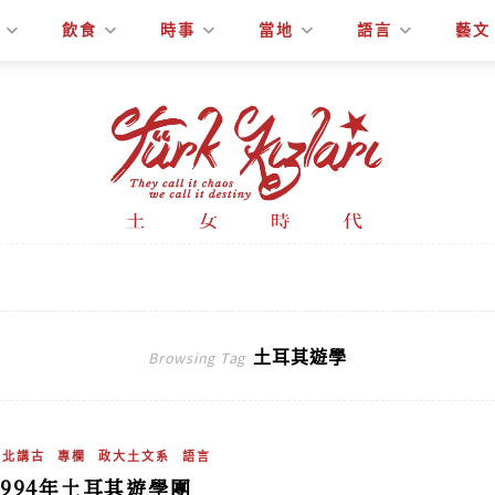
飲食
時事
當地
語言
藝文
土耳其遊學
Browsing Tag
吳北講古
專欄
政大土文系
語言
1994年土耳其遊學團