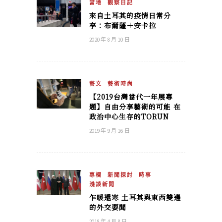
當地
觀察日記
來自土耳其的疫情日常分
享：布爾薩＋安卡拉
2020 年 8 月 10 日
藝文
藝術時尚
【2019台灣當代一年展專
題】自由分享藝術的可能 在
政治中心生存的TORUN
2019 年 9 月 16 日
專欄
新聞探討
時事
淺談新聞
乍暖還寒 土耳其與東西雙邊
的外交要聞
2018 年 4 月 8 日