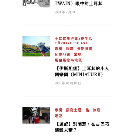
TWAIN）眼中的⼟⽿其
2024 年 7 月 21 日
土耳其旅行事X愛生活
TÜRKIYE'DE AŞK
專欄
旅遊
景點推薦
玩樂地圖
當地
馬爾馬拉海地區
【伊斯坦堡】土耳其的小人
國樂園（MINIATÜRK）
2016 年 10 月 10 日
專欄
描寫土語一格
旅遊
遊記
【遊記】別鬧惹，在古巴巧
遇凱末爾？