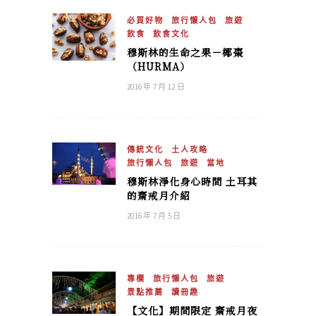
必買好物
旅行懶人包
旅遊
飲食
飲食文化
穆斯林的生命之果－椰棗
（HURMA）
2016 年 7 月 12 日
傳統文化
土人攻略
旅行懶人包
旅遊
當地
穆斯林淨化身心時間 土耳其
的齋戒月介紹
2016 年 7 月 5 日
專欄
旅行懶人包
旅遊
景點推薦
讀冊趣
【文化】期間限定 齋戒月夜