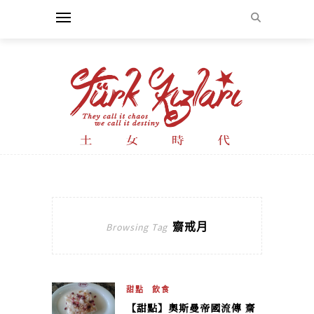
齋戒月
Browsing Tag
甜點
飲食
【甜點】奧斯曼帝國流傳 齋