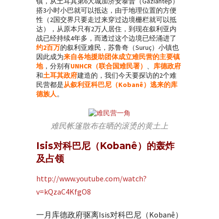
镇，从土耳其第6大城加济安泰普（Gaziantep）
搭3小时小巴就可以抵达，由于地理位置的方便
性（2国交界只要走过来穿过边境栅栏就可以抵
达），从原本只有2万人居住，到现在叙利亚内
战已经持续4年多，而透过这个边境已经涌进了
约2百万
的叙利亚难民，苏鲁奇（Suruç）小镇也
因此成为
来自各地援助团体成立难民营的主要镇
地
，分别有
UNHCR（联合国难民署）
、
库德政府
和
土耳其政府
建造的，我们今天要探访的2个难
民营都是
从叙利亚科巴尼（Kobanê）逃来的库
德族人
。
难民帐篷散布在晒的滚烫的黄土上
Isis对科巴尼（Kobanê）的轰炸
及占领
http://www.youtube.com/watch?
v=kQzaC4KfgO8
一月库德政府驱离Isis对科巴尼（Kobanê）