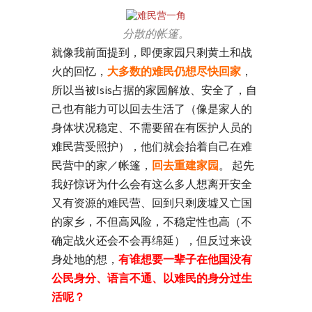
分散的帐篷。
就像我前面提到，即便家园只剩黄土和战
火的回忆，
大多数的难民仍想尽快回家
，
所以当被Isis占据的家园解放、安全了，自
己也有能力可以回去生活了（像是家人的
身体状况稳定、不需要留在有医护人员的
难民营受照护），他们就会抬着自己在难
民营中的家／帐篷，
回去重建家园
。 起先
我好惊讶为什么会有这么多人想离开安全
又有资源的难民营、回到只剩废墟又亡国
的家乡，不但高风险，不稳定性也高（不
确定战火还会不会再绵延），但反过来设
身处地的想，
有谁想要一辈子在他国没有
公民身分、语言不通、以难民的身分过生
活呢？