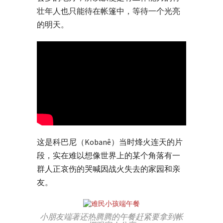
壮年人也只能待在帐篷中，等待一个光亮
的明天。
这是科巴尼（Kobanê）当时烽火连天的片
段，实在难以想像世界上的某个角落有一
群人正哀伤的哭喊因战火失去的家园和亲
友。
小朋友端著还热腾腾的午餐赶紧要拿到帐