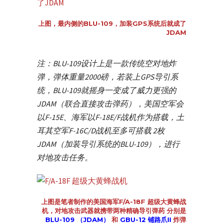
上图，最内侧的BLU-109，加装GPS系统后就成了
JDAM
注：BLU-109设计上是一款传统空对地炸
弹，弹体重量2000磅，若装上GPS导引系
统，BLU-109就摇身一变成了威力更强的
JDAM（联合直接攻击弹药），美国空军会
以F-15E、海军以F-18E/F战机作为搭载，土
耳其空军F-16C/D战机至多可搭载 2枚
JDAM（加装导引系统的BLU-109），进行
对地攻击任务。
上图是笔者制作的美国海军F/A-18F 超级大黄蜂战
机，对地攻击武器就携带两种精确导引弹药 分别是
BLU-109 （JDAM）
和
GBU-12 铺路爪II
炸弹