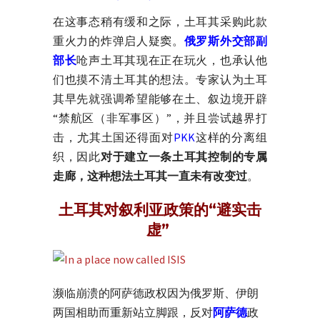
在这事态稍有缓和之际，土耳其采购此款
重火力的炸弹启人疑窦。
俄罗斯外交部副
部长
呛声土耳其现在正在玩火，也承认他
们也摸不清土耳其的想法。专家认为土耳
其早先就强调希望能够在土、叙边境开辟
“禁航区（非军事区）”，并且尝试越界打
击，尤其土国还得面对
PKK
这样的分离组
织，因此
对于建立一条土耳其控制的专属
走廊，这种想法土耳其一直未有改变过
。
土耳其对叙利亚政策的“避实击
虚”
濒临崩溃的阿萨德政权因为俄罗斯、伊朗
两国相助而重新站立脚跟，反对
阿萨德
政