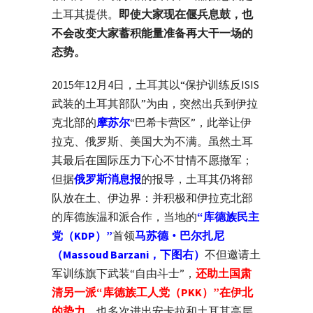
土耳其提供。
即使大家现在偃兵息鼓，也
不会改变大家蓄积能量准备再大干一场的
态势。
2015年12月4日，土耳其以“保护训练反ISIS
武装的土耳其部队”为由，突然出兵到伊拉
克北部的
摩苏尔
“巴希卡营区”，此举让伊
拉克、俄罗斯、美国大为不满。虽然土耳
其最后在国际压力下心不甘情不愿撤军；
但据
俄罗斯消息报
的报导，土耳其仍将部
队放在土、伊边界：并积极和伊拉克北部
的库德族温和派合作，当地的
“库德族民主
党（KDP）”
首领
马苏德‧巴尔扎尼
（Massoud Barzani，下图右）
不但邀请土
军训练旗下武装“自由斗士”，
还助土国肃
清另一派“库德族工人党（PKK）”在伊北
的势力
。也多次进出安卡拉和土耳其高层