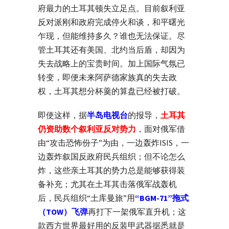
府最力的土耳其顿失立足点。目前叙利亚
反对派刚和政府完成停火和谈，和平曙光
乍现，但能维持多久？谁也无法保证。尽
管土耳其还有美国、北约当后盾，却因为
失去战略上的宝贵时间。加上国际气氛已
转变，即便未来阿萨德家族真的失去政
权，土耳其想分杯羹的算盘已经被打破。
即使这样，据
半岛电视台
的报导，
土耳其
仍资助数个叙利亚反对势力
，面对俄军借
由“攻击恐怖份子”为由，一边轰炸ISIS，一
边轰炸叙国反政府民兵组织；但不论怎么
炸，这些亲土耳其的势力总是能够获得装
备补充；尤其在土耳其击落俄军战轰机
后，民兵组织“土库曼旅”用
“BGM-71”拖式
（TOW）飞弹
再打下一架俄军直升机；这
款西方世界最好用的反装甲武器据悉就是