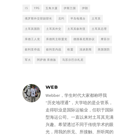
IS
YPG
五角大厦
伊斯兰国
伊朗
俄罗斯外交部副部长
北约
半岛电视台
土耳其
土耳其国防
土耳其外交
土耳其叙利亚
土耳其总理
库德工人党
库德民主联盟党
德国慕尼黑协议
摩苏尔
叙利亚停战
叙利亚内战
欧盟
浅谈新闻
美国国防
军火
阿萨德 库德族
马苏尔巴尔札尼
WEB
Webber，学生时代大家都称呼我
“历史地理通”，大学唸的是企管系，
走得职业是国际运输业，任职于国际
型海运公司。一直以来对土耳其充满
兴趣。希望透过不同于传统学术的眼
光，用我的所见、所接触、所听闻的