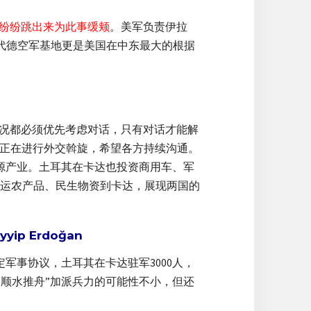
构纷纷跳出来为此事缓颊
。美军负责伊拉
乌代德空军基地更是美国在中东最大的根据
任何情况都必须优先考虑对话，只有对话才能解
统正在进行外交斡旋，希望各方持续沟通。
源产业。土耳其在卡达也投资商用车、军
运农产品、民生物资到卡达，展现两国的
yip Erdoğan
定军事协议，土耳其在卡达驻军3000人，
“顺水推舟”加派兵力的可能性不小，但还