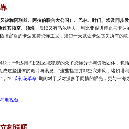
依靠
（又被称阿联酋、阿拉伯联合大公国）、巴林、叶门、埃及同步
通过其领空、领海
。后续又有马尔地夫、利比亚跟进停止与卡达
国指控富裕的卡达支持恐怖主义，短短一天就让卡达丧失所有的联
：“卡达拥抱扰乱区域稳定的众多恐怖分子与偏激团体，包括穆斯林兄弟
媒体促成这些团体的诡计与讯息。”这些指控并非空穴来风，诸如塔
台
”，在“
茉莉花革命
”期间对于反对派多予同情的眼光；更与一海
岛电视台
立刻送暖