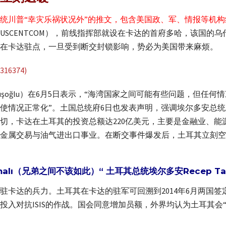
统川普“幸灾乐祸状况外”的推文，包含美国政、军、情报等机
USCENTCOM），前线指挥部就设在卡达的首府多哈，该国的
在卡达驻点，一旦受到断交封锁影响，势必为美国带来麻烦。
Çavuşoğlu）在6月5日表示，“海湾国家之间可能有些问题，但
使情况正常化”。土国总统府6日也发表声明，强调埃尔多安总
切，卡达在土耳其的投资总额达220亿美元，主要是金融业、能
金属交易与油气进出口事业。在断交事件爆发后，土耳其立刻空
olmamalı（兄弟之间不该如此）“ 土耳其总统埃尔多安Recep Tay
驻卡达的兵力。土耳其在卡达的驻军可回溯到2014年6月两国签
投入对抗ISIS的作战。国会同意增加员额，外界均认为土耳其会