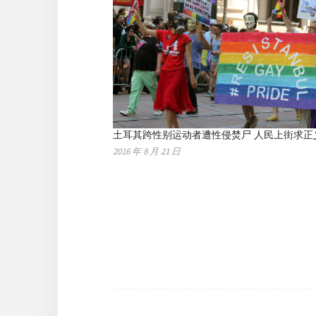
土耳其跨性别运动者遭性侵焚尸 人民上街求正
2016 年 8 月 21 日