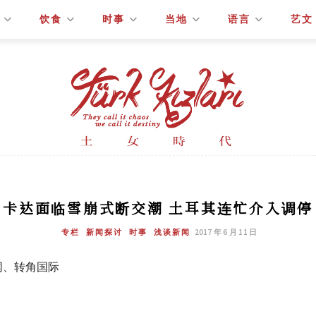
饮食
时事
当地
语言
艺文
卡达面临雪崩式断交潮 土耳其连忙介入调停
专栏
新闻探讨
时事
浅谈新闻
2017 年 6 月 11 日
网、转角国际