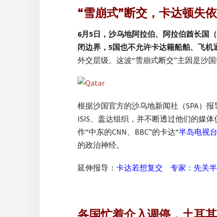
“雪崩式”断交，卡达顿失
6月5日，沙乌地阿拉伯、阿拉伯酋长国
闭边界，5国也不允许卡达籍船舶、飞机
外交层级。这波“雪崩式断交”主因是沙
根据沙国官方的沙乌地新闻社（SPA）报导说
ISIS、盖达组织，并不断透过他们的
作“中东的CNN、BBC”的卡达“
半岛电视
的政治神经。
延伸报导：
卡达若想复交 专家：先关半
各国忙着介入调停，土耳其