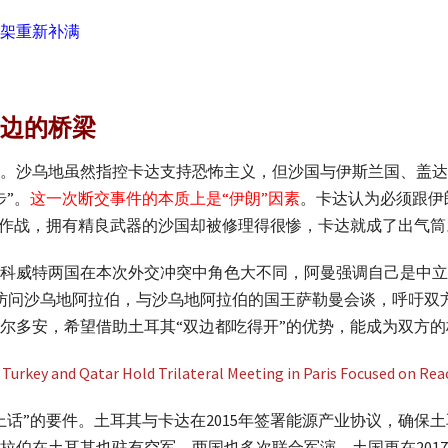
架重新补满
边的桥梁
。沙乌地虽然指控卡达支持恐怖主义，但沙国与伊斯兰国、盖达
”。
这一次断交事件的本质上是“伊朗”因素
。卡达认为必须跟伊
”作战，拥有精良武器的沙国却被修理得很惨，卡达就成了出气筒
科威特两国在本次外交冲突中角色大不同，阿曼强调自己是中立
访问沙乌地阿拉伯，与沙乌地阿拉伯的国王萨勒曼会谈，呼吁双方
埃尔多安，希望借助土耳其“双边都吃得开”的优势，能成为双方的
上话”的要件。土耳其与卡达在2015年签署能源产业协议，确保
伯在土耳其也驻有空军，两国也多次联合军演，土国更在2017