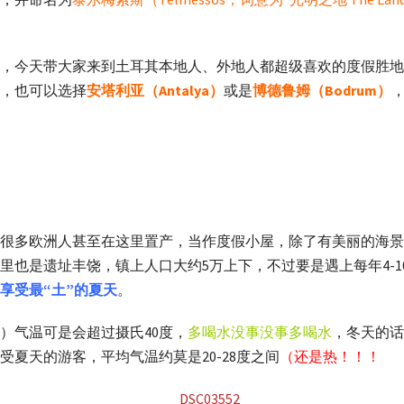
，今天带大家来到土耳其本地人、外地人都超级喜欢的度假胜地
，也可以选择
安塔利亚（Antalya）
或是
博德鲁姆（Bodrum）
很多欧洲人甚至在这里置产，当作度假小屋，除了有美丽的海景，
里也是遗址丰饶，镇上人口大约5万上下，不过要是遇上每年4-
享受最“土”的夏天
。
月）气温可是会超过摄氏40度，
多喝水没事没事多喝水
，冬天的话
夏天的游客，平均气温约莫是20-28度之间
（还是热！！！