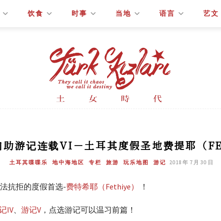
饮食
时事
当地
语言
艺文
助游记连载VI－土耳其度假圣地费提耶（FE
土耳其喋喋乐
地中海地区
专栏
旅游
玩乐地图
游记
2018 年 7 月 30 日
法抗拒的度假首选-
费特希耶（Fethiye）
！
记IV
、
游记V
，点选游记可以温习前篇！