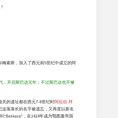
！
尔梅索斯，加入了西元前5世纪中成立的阿
代，开启斯巴达元年；不过斯巴达也不够
关的遗址都在西元7-8世纪时
阿拉伯-拜
”，10世纪这落落长的名字被遗忘，又再度以新名
“Beskaza”，在1424年成为鄂图曼帝国