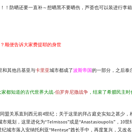
！！防晒还要一直补～想晒黑不要晒伤，芦荟也可以装进行李箱
？顺便告诉大家费提耶的身世
里和其他吕基亚与
卡里亚
城市都成了
波斯帝国
的一部分，之后泰
大家都知道的古代世界大战-
伯罗奔尼撒战争
，结束了希腊民主时
同盟关系直到西元前4世纪；关于这里的拜占庭史实知之甚少，相
划，这里进化为“Telmissos”或是“Anastasioupolis
13世纪城市落入安纳托利亚“Menteşe”酋长手中，再度复兴，又改名叫