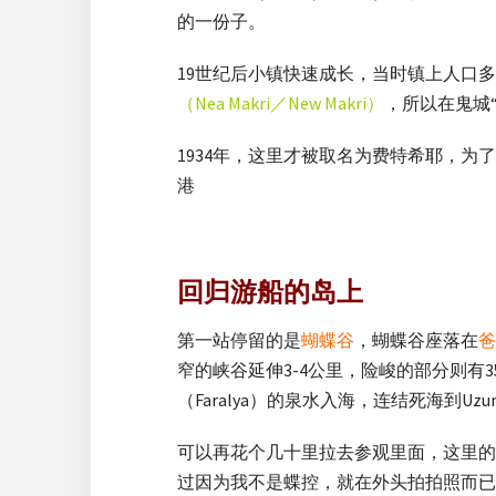
的一份子。
19世纪后小镇快速成长，当时镇上人口
（Nea Makri／New Makri）
，所以在鬼城“
1934年，这里才被取名为费特希耶，为了纪
港
回归游船的岛上
第一站停留的是
蝴蝶谷
，蝴蝶谷座落在
爸
窄的峡谷延伸3-4公里，险峻的部分则有
（Faralya）的泉水入海，连结死海到U
可以再花个几十里拉去参观里面，这里的
过因为我不是蝶控，就在外头拍拍照而已