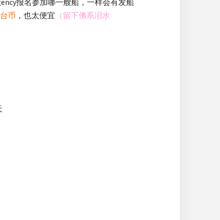
gency报名参加哪一艘船，一样会有发船
块台币
，也太便宜
（留下佛系泪水
天