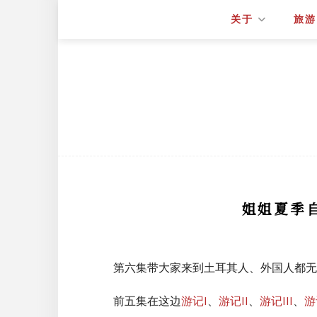
关于
旅游
姐姐夏季自
第六集带大家来到土耳其人、外国人都无
前五集在这边
游记I
、
游记II
、
游记III
、
游