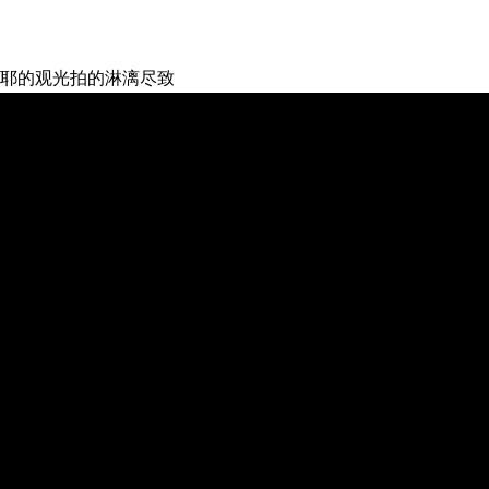
耶的观光拍的淋漓尽致