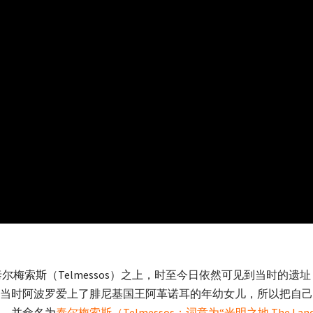
城泰尔梅索斯（Telmessos）之上，时至今日依然可见到当时
当时阿波罗爱上了腓尼基国王阿革诺耳的年幼女儿，所以把自己
，并命名为
泰尔梅索斯（Telmessos；词意为“光明之地 The Land of