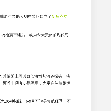
地原生希腊人则在希腊建立了
新马克立
经历过多场地震重建后，成为今天美丽的现代海
沙滩绵延土耳其蔚蓝海滩从河谷探头，狭
瀑布，河谷中间有小溪流窜，夹带自法拉雅镇
05种蝴蝶，6-9月可说是赏蝶旺季，不