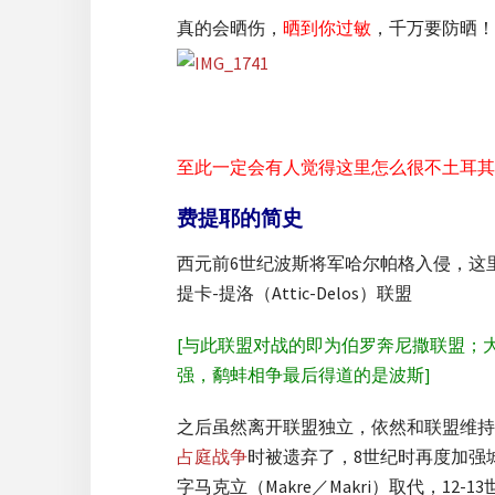
真的会晒伤，
晒到你过敏
，千万要防晒！
至此一定会有人觉得这里怎么很不土耳其
费提耶的简史
西元前6世纪波斯将军哈尔帕格入侵，这
提卡-提洛（Attic-Delos）联盟
[与此联盟对战的即为伯罗奔尼撒联盟；
强，鹬蚌相争最后得道的是波斯]
之后虽然离开联盟独立，依然和联盟维持
占庭战争
时被遗弃了，8世纪时再度加强城市规
字马克立（Makre／Makri）取代，12-