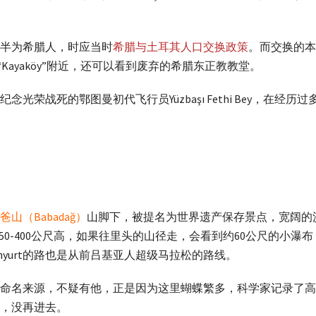
多半为希腊人，时应当时
希腊与土耳其人口交换政策
。而交换的本
Kayaköy”附近，还可以看到废弃的希腊东正教教堂。
念光荣战死的鄂图曼初代飞行员Yüzbaşı Fethi Bey，在
爸山（Babadağ）
山脚下，被提名为世界遗产保存景点，宽阔的
350-400公尺高，如果往里头的山径走，会看到约60公尺的小
zunyurt的路也是从前吕基亚人超级马拉松的路线。
命名来源，不疑有他，正是因为这里蝴蝶繁多，科学家记录了高达1
，没再进去。