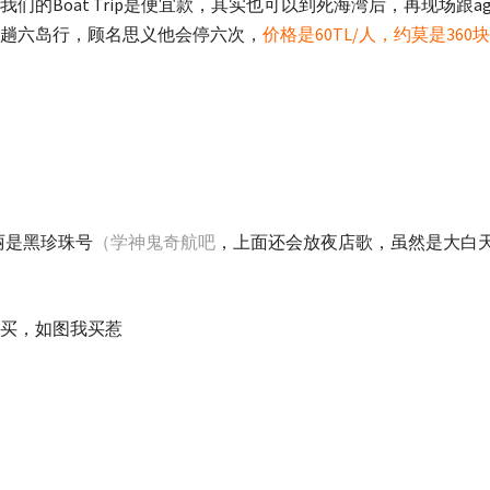
们的Boat Trip是便宜款，其实也可以到死海湾后，再现场跟a
趟六岛行，顾名思义他会停六次，
价格是60TL/人，约莫是360
华丽是黑珍珠号
（学神鬼奇航吧
，上面还会放夜店歌，虽然是大白
买，如图我买惹