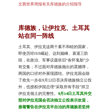
文茜世界周报有关库德族的介绍报导
库德族，让伊拉克、土耳其
站在同一阵线
土耳其、伊拉克这两个素不和睦的国家，
即使历经ISIS崛起、达到巅峰、衰退三阶
段，在政治、军事议题依旧“各怀鬼胎”少
有交集；不过面对库德族抛出的震撼弹，
两国的口径对外展现团结。伊拉克国会除
了抢先一步在9月12日否决库德族独立公投
外，也授权伊国总理“采取所有手段”捍卫
伊拉克领土的完整性。
9月14日
土耳其外交
部对伊拉克国会否决独立公投表示欢迎，
接着警告在伊拉克半自治的库德族若坚持