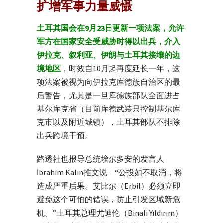
扩增军事力量威慑
土耳其国会在9月23日更新一项法案，允许
军方在国家安全受威胁时得以出兵，介入
伊拉克、叙利亚、伊朗与土耳其接壤的边
境地区
，时效自10月起再度延长一年，这
项法案被视为向伊拉克库德族自治区的最
后警告，尤其是一旦库德族部队全面进占
基尔库克省（目前库德武装只控制基尔库
克市以及附近城镇），土耳其部队不排除
出兵跨境干预。
路透社也报导总统埃尔多安的发言人
İbrahim Kalın推文说：“公投如不取消，将
造成严重后果。艾比尔（Erbil）必须立即
避免这个可怕的错误，防止引发区域新危
机。”土耳其总理尤迪伦（Binali Yıldırım）