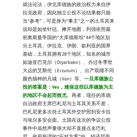
就法论法，伊北库德族的政治权力来自伊
拉克政府，因此独立公投不论结果都只能
当“参考”，可是身为“事主”之一的土耳其来
说却是如坐针毡。摊开地图，列强依照最
初奥斯曼帝国的“大库德斯坦”44个地区划
分土耳其、伊拉克、伊朗、叙利亚的国界
基础，土耳其拥有28个地区，知名的城市
如迪亚巴克尔（Diyarbakır）、办过冬季世
大运的艾斯伦（Erzurum）、出产双瞳不同
颜色猫种的凡城（Van）等。
一旦库德族公
投的答案是：Yes，难保这些以库德族为主
的地区不会起而效尤
。再者，现任的库德
自治政府主席巴札尼与土耳其关系不差，
巴札尼更多次持土耳其外交护照到安卡拉
与埃尔多安会面。土国在这次的争议公投
事件中虽然声量很大却不直接点名巴札
尼，政府所谓的“应对方案”中，经济层面