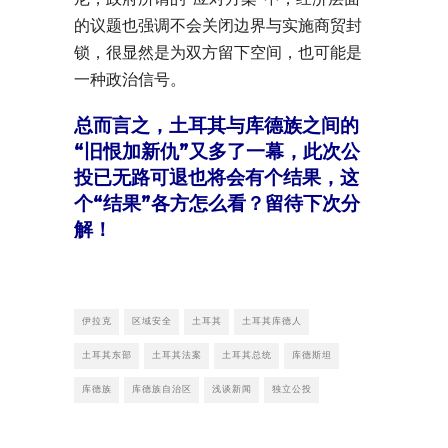
的议题也强调不会关闭边界与实施商贸封
锁，很显然是为双方留下空间，也可能是
一种政治信号。
总而言之，土耳其与库德族之间的
“旧恨加新仇”又多了一幕，此次公
投已无路可退也将会有个结果，这
个“结果”各方怎么看？留待下次分
解！
伊拉克
区域安全
土耳其
土耳其库德人
土耳其东部
土耳其法案
土耳其总统
库德斯坦
库德族
库德族自治区
浅谈新闻
独立公投