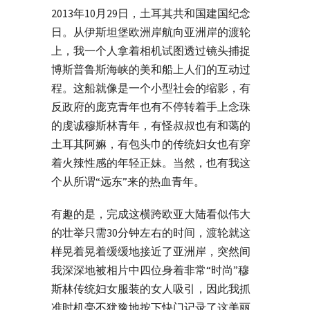
2013年10月29日，土耳其共和国建国纪念
日。从伊斯坦堡欧洲岸航向亚洲岸的渡轮
上，我一个人拿着相机试图透过镜头捕捉
博斯普鲁斯海峡的美和船上人们的互动过
程。这船就像是一个小型社会的缩影，有
反政府的庞克青年也有不停转着手上念珠
的虔诚穆斯林青年，有怪叔叔也有和蔼的
土耳其阿嫲，有包头巾的传统妇女也有穿
着火辣性感的年轻正妹。当然，也有我这
个从所谓“远东”来的热血青年。
有趣的是，完成这横跨欧亚大陆看似伟大
的壮举只需30分钟左右的时间，渡轮就这
样晃着晃着缓缓地接近了亚洲岸，突然间
我深深地被相片中四位身着非常“时尚”穆
斯林传统妇女服装的女人吸引，因此我抓
准时机毫不犹豫地按下快门记录了这美丽