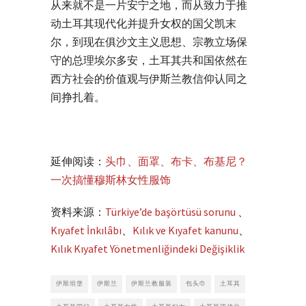
从来就不是一片安宁之地，而从致力于推
动土耳其现代化并提升女权的国父凯末
尔，到现在俱沙文主义思想、宗教立场保
守的总理埃尔多安，土耳其共和国依然在
西方社会的价值观与伊斯兰教信仰认同之
间挣扎着。
延伸阅读：
头巾、面罩、布卡、布基尼？
一次搞懂穆斯林女性服饰
资料来源：
Türkiye’de başörtüsü sorunu
、
Kıyafet İnkılâbı
、
Kılık ve Kıyafet kanunu
、
Kılık Kıyafet Yönetmenliğindeki Değişiklik
伊斯坦堡
伊斯兰
伊斯兰教服装
包头巾
土耳其