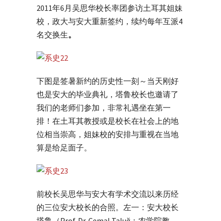
2011年6月吴思华校长率团参访土耳其姐妹
校，政大与安大重新签约，续约每年互派4
名交换生
。
下图是签暑新约的历史性一刻～当天刚好
也是安大的毕业典礼，塔鲁校长也邀请了
我们的老师们参加，非常礼遇坐在第一
排！在土耳其教授或是校长在社会上的地
位相当崇高，姐妹校的安排与重视在当地
算是给足面子。
前校长吴思华与安大有学术交流以来历经
的三位安大校长的合照。左一：安大校长
塔鲁（Prof. Dr. Cemal Taluğ；农学院教