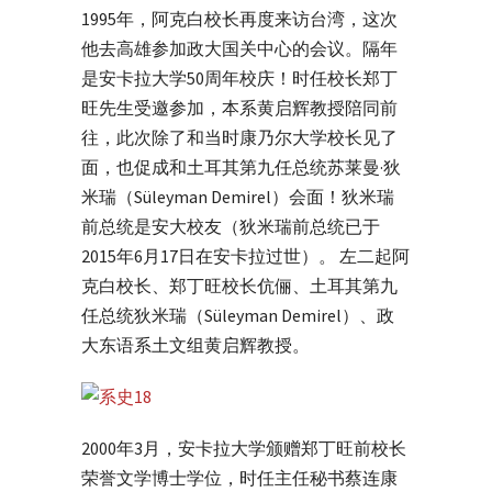
1995年，阿克白校长再度来访台湾，这次
他去高雄参加政大国关中心的会议。隔年
是安卡拉大学50周年校庆！时任校长郑丁
旺先生受邀参加，本系黄启辉教授陪同前
往，此次除了和当时康乃尔大学校长见了
面，也促成和土耳其第九任总统苏莱曼·狄
米瑞（Süleyman Demirel）会面！狄米瑞
前总统是安大校友（狄米瑞前总统已于
2015年6月17日在安卡拉过世）。 左二起阿
克白校长、郑丁旺校长伉俪、土耳其第九
任总统狄米瑞（Süleyman Demirel）、政
大东语系土文组黄启辉教授。
2000年3月，安卡拉大学颁赠郑丁旺前校长
荣誉文学博士学位，时任主任秘书蔡连康