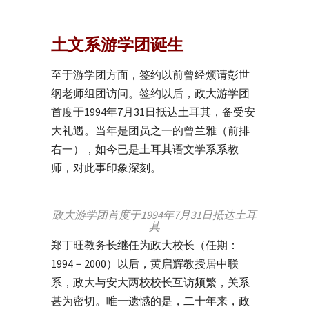
土文系游学团诞生
至于游学团方面，签约以前曾经烦请彭世
纲老师组团访问。签约以后，政大游学团
首度于
1994
年
7
月
31
日抵达土耳其，备受安
大礼遇。当年是团员之一的曾兰雅（前排
右一），如今已是土耳其语文学系系教
师，对此事印象深刻。
政大游学团首度于1994年7月31日抵达土耳
其
郑丁旺教务长继任为政大校长（任期：
1994－2000）
以后，黄启辉教授居中联
系，政大与安大两校校长互访频繁，关系
甚为密切。唯一遗憾的是，二十年来，政