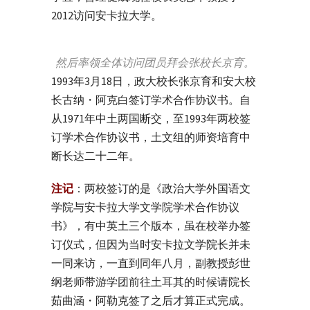
2012访问安卡拉大学。
然后率领全体访问团员拜会张校长京育。
1993
年
3
月
18
日，政大校长张京育和安大校
长古纳・阿克白签订学术合作协议书。自
从1971年中土两国断交，至1993年两校签
订学术合作协议书，土文组的师资培育中
断长达二十二年。
注记
：两校签订的是《政治大学外国语文
学院与安卡拉大学文学院学术合作协议
书》，有中英土三个版本，虽在校举办签
订仪式，但因为当时安卡拉文学院长并未
一同来访，一直到同年八月，副教授彭世
纲老师带游学团前往土耳其的时候请院长
茹曲涵・阿勒克签了之后才算正式完成。