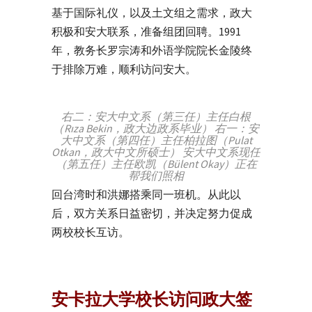
基于国际礼仪，以及土文组之需求，政大
积极和安大联系，准备组团回聘。
1991
年，教务长罗宗涛和外语学院院长金陵终
于排除万难，顺利访问安大。
右二：安大中文系（第三任）主任白根
（Rıza Bekin，政大边政系毕业） 右一：安
大中文系（第四任）主任柏拉图（Pulat
Otkan，政大中文所硕士） 安大中文系现任
（第五任）主任欧凯（Bülent Okay）正在
帮我们照相
回台湾时和洪娜搭乘同一班机。从此以
后，双方关系日益密切，并决定努力促成
两校校长互访。
安卡拉大学校长访问政大签