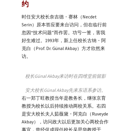
约
时任安大校长奈吉德・赛林（
Necdet
Serin）
原本答应要来台访问，但在临行前
忽因“技术问题”而作罢。功亏一篑，害我
好生难过。1993年，新上任校长古纳・阿
克白（Prof. Dr. Günal Akbay
）
方才欣然来
访。
校长Günal Akbay来访时在四维堂前留影
安大校长Günal Akbay先来东语系参访。
右一郑丁旺教授当年是教务长，继张京育
教授为校长以后持续推动两校关系。右四
是安大校长夫人茹薇黛・阿克白（Ruveyde
Akbay），访问政大以后更加关心两校合作
事宜，曾经促成现任校长吴思华教授于