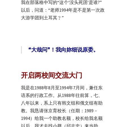
我在部落格中写的“这个‘没头死囝’是谁?”
以后，问道：“老师1994年是不是第一次政
大游学团到土耳其﹖”
“大哉问”！我向妳细说原委。
开启两校间交流大门
我是在
1988
年
8
月至
1994
年
7
月间，兼任东
语系的行政工作。
从1988年往前算，
七、
八年以来，系上只有韩文组和俄文组有助
教。我恳请张京育校长（任期：
1989－
1994）
给我一个助教名额，校长给我名额
以后，我才去找小胖（邱志忠）来当助