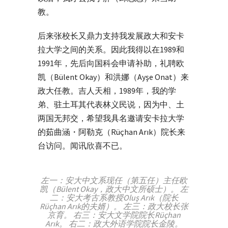
教。
后来张校长又鼎力支持我发展政大和安卡
拉大学之间的关系。因此我得以在
1989
和
1991
年，先后向国科会申请补助，礼聘欧
凯（Bülent Okay）和洪娜（
Ayşe Onat）
来
政大任教。吉人天相，
1989
年，我的学
弟、驻土耳其代表林义民说，因为中、土
两国无邦交，希望我具名邀请安卡拉大学
的茹曲涵・阿勒克（Rüçhan Arık）院长来
台访问。闻讯欣喜不已。
左一：安大中文系现任（第五任）主任欧
凯（Bülent Okay，政大中文所硕士）。 左
二：安大考古系教授Oluş Arık（院长
Rüçhan Arık的夫婿）。 左三：政大校长张
京育。 右三：安大文学院院长Rüçhan
Arık。 右二：政大外语学院院长金陵。