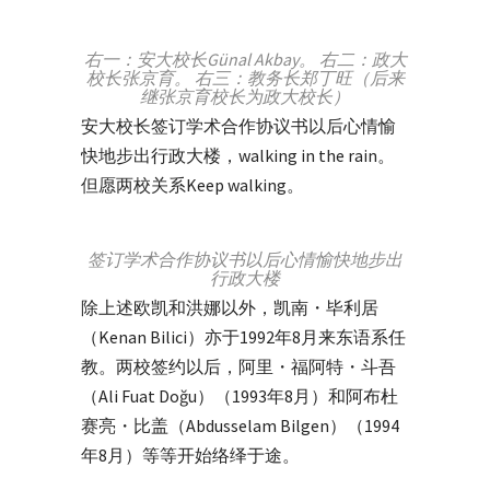
右一：安大校长Günal Akbay。 右二：政大
校长张京育。 右三：教务长郑丁旺（后来
继张京育校长为政大校长）
安大校长
签订学术合作协议书以后心情愉
快地步出行政大楼，walking in the rain。
但愿两校关系Keep walking。
签订学术合作协议书以后心情愉快地步出
行政大楼
除上述欧凯和洪娜以外，凯南・毕利居
（Kenan Bilici）亦于1992年8月来东语系任
教。
两校签约以后，阿里・福阿特・斗吾
（Ali Fuat Doğu）（1993年8月）和阿布杜
赛亮・比盖（Abdusselam Bilgen）（1994
年8月）等等开始络绎于途。