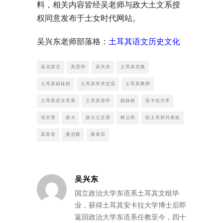
料，相关内容皆经吴老师与政大土文系授
权同意发布于土女时代网站。
吴兴东老师部落格：
土耳其语文历史文化
吴北讲古
吴思华
吴兴东
土耳其交换
土耳其姐妹校
土耳其学术交流
土耳其教师
土耳其语文学系
土耳其游学
姐妹校
安卡拉大学
张京育
政大
政大土文系
林义民
驻土耳其代表处
高苓苓
黄启辉
黄承宗
吴兴东
国立政治大学东语系土耳其文组毕
业，获得土耳其安卡拉大学博士后即
返回政治大学东语系任教至今，四十