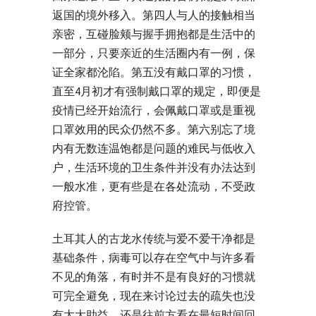
返国的境外移入。第四人与人的接触相当
亲密，互碰脸颊与握手拥抱都是生活中的
一部分，只要亲近的生活圈内有一例，保
证全家都沦陷。第五没有戴口罩的习惯，
直至4月初才有强制戴口罩的规定，即便是
疫情已经开始流行，会佩戴口罩或是重视
口罩效用的民众仍然不多。第六别忘了境
内有无数连温饱都是问题的难民与低收入
户，生活环境的卫生条件并没有办法达到
一般水准，更有些是在各处流动，不受政
府控管。
土耳其人的古龙水传统与爱不爱干净都是
基础条件，病毒可以存在空气中与许多看
不见的角落，有时并不是有良好的习惯就
可完全避免，现在来讨论过去的疏失也没
有太大助益，还是往前方看在最短时间回