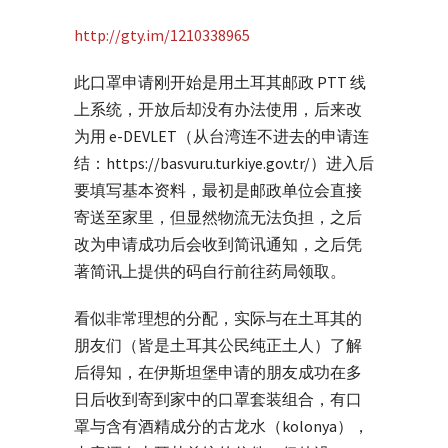
http://gty.im/1210338965
此口罩申请刚开始是用土耳其邮政 PTT 线
上系统，开放后却没有办法使用，后来改
为用 e-DEVLET（从台湾连不进去的申请连
结：https://basvuru.turkiye.gov.tr/）进入后
要填写基本资料，最初是邮政单位会直接
寄送至家里，但显然物流无法负担，之后
改为申请成功后会收到简讯通知，之后凭
著简讯上提供的码自行前往药局领取。
看似非常理想的分配，实际与在土耳其的
朋友们（皆是土耳其公民纯正土人）了解
后得知，在伊斯坦堡申请的朋友成功在多
日后收到寄到家中的口罩套装组合，有口
罩与含有酒精成分的古龙水（kolonya），