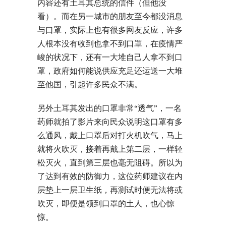
内容还有土耳其总统的信件（但他没
看）。而在另一城市的朋友至今都没消息
与口罩，实际上也有很多网友反应，许多
人根本没有收到也拿不到口罩，在疫情严
峻的状况下，还有一大堆自己人拿不到口
罩，政府如何能说供应充足还运送一大堆
至他国，引起许多民众不满。
另外土耳其发出的口罩非常“透气”，一名
药师就拍了影片来向民众说明这口罩有多
么通风，戴上口罩后对打火机吹气，马上
就将火吹灭，接着再戴上第二层，一样轻
松灭火，直到第三层也毫无阻碍。所以为
了达到有效的防御力，这位药师建议在内
层垫上一层卫生纸，再测试时便无法将或
吹灭，即便是领到口罩的土人，也心惊
惊。