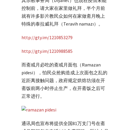
其宗教事务局（Diyanet）也说在疫情未能
控制前，请大家在家里做礼拜，半个月前
就有许多影片教民众如何在家做斋月晚上
特殊的泰拉威礼拜（Teravih namazı）。
http://gty.im/1210853279
http://gty.im/1210988585
而斋戒月必吃的斋戒月面包（Ramazan
pidesi），怕民众抢购造成上次面包之乱的
近距离接触问题，政府规定烘焙坊须在开
斋饭前两小时停止生产，在开斋饭之后可
正常进行。
通讯局也宣布将提供全国81万支门号在斋