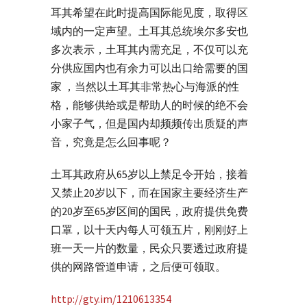
耳其希望在此时提高国际能见度，取得区
域内的一定声望。土耳其总统埃尔多安也
多次表示，土耳其内需充足，不仅可以充
分供应国内也有余力可以出口给需要的国
家 ，当然以土耳其非常热心与海派的性
格，能够供给或是帮助人的时候的绝不会
小家子气，但是国内却频频传出质疑的声
音，究竟是怎么回事呢？
土耳其政府从65岁以上禁足令开始，接着
又禁止20岁以下，而在国家主要经济生产
的20岁至65岁区间的国民，政府提供免费
口罩，以十天内每人可领五片，刚刚好上
班一天一片的数量，民众只要透过政府提
供的网路管道申请，之后便可领取。
http://gty.im/1210613354