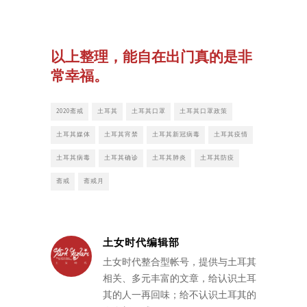
以上整理，能自在出门真的是非
常幸福。
2020斋戒
土耳其
土耳其口罩
土耳其口罩政策
土耳其媒体
土耳其宵禁
土耳其新冠病毒
土耳其疫情
土耳其病毒
土耳其确诊
土耳其肺炎
土耳其防疫
斋戒
斋戒月
土女时代编辑部
土女时代整合型帐号，提供与土耳其
相关、多元丰富的文章，给认识土耳
其的人一再回味；给不认识土耳其的