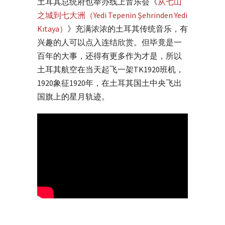
土耳其总统府也举办线上音乐会《
从七山
之城到七大洲（Yedi Tepenin Şehrinden Yedi
Kıtaya）
》充满浓浓的土耳其传统音乐，有
兴趣的人可以点入连结欣赏。但毕竟是一
百年的大事，还得有更多作为才是，所以
土耳其航空在当天起飞一架TK1920班机，
1920象征1920年，在土耳其国土中央飞出
国旗上的星月轨迹。