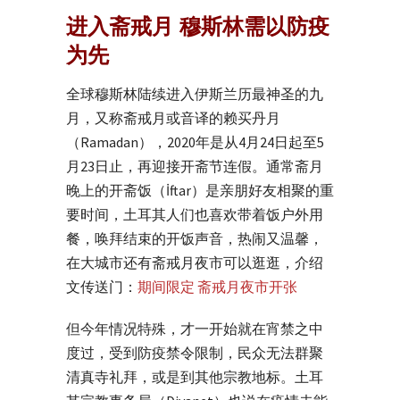
进入斋戒月 穆斯林需以防疫
为先
全球穆斯林陆续进入伊斯兰历最神圣的九
月，又称斋戒月或音译的赖买丹月
（Ramadan），2020年是从4月24日起至5
月23日止，再迎接开斋节连假。通常斋月
晚上的开斋饭（İftar）是亲朋好友相聚的重
要时间，土耳其人们也喜欢带着饭户外用
餐，唤拜结束的开饭声音，热闹又温馨，
在大城市还有斋戒月夜市可以逛逛，介绍
文传送门：
期间限定 斋戒月夜市开张
但今年情况特殊，才一开始就在宵禁之中
度过，受到防疫禁令限制，民众无法群聚
清真寺礼拜，或是到其他宗教地标。土耳