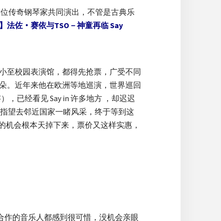
这位传奇钢琴家共同演出，不管是古典乐
】法佐‧赛依与TSO－神童再临 Say
或小至校园表演馆，都得先抢票，广受不同
耳朵。近年来他在欧洲等地巡演，世界巡回
），已经看见 Say in 许多地方 ，却迟迟
指望去邻近国家一睹风采，终于等到这
样的机会根本天掉下来，票价又这样实惠，
或是合作的音乐人都感到很可惜，没机会亲眼