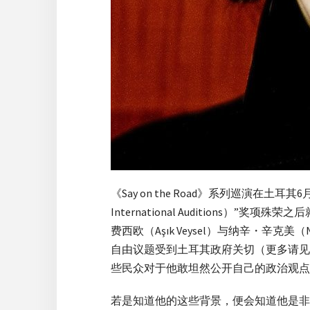
《Say on the Road》系列巡演在土耳
International Auditio
费西欧（Aşık Veysel）与纳辛・辛
自由议题受到土耳其政府关切（更多请见
些民众对于他敢坦然公开自己的政治观点
若是知道他的这些背景，便会知道他是非