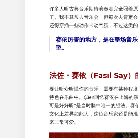
许多人听古典音乐期待演奏者完全照着原
了。我不算常去音乐会，但每次去肯定会
还得穿插一些动作带动气氛，不过这类的
赛依厉害的地方，是在整场音乐
望。
法佐・赛依（Fasıl Say
要让听众听懂你的音乐，需要有某种程度
特色在乐曲中。Çüen回忆赛依在上海
可是好好听”是当时脑中唯一的想法。赛
文化上差异如此大，这位音乐家还是能混
来非常可爱。