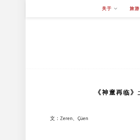
关于
旅游
《神童再临》土
文：Zeren、Çüen