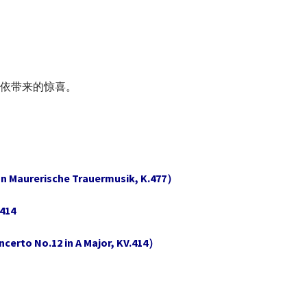
依带来的惊喜。
 Maurerische Trauermusik, K.477）
14
erto No.12 in A Major, KV.414）