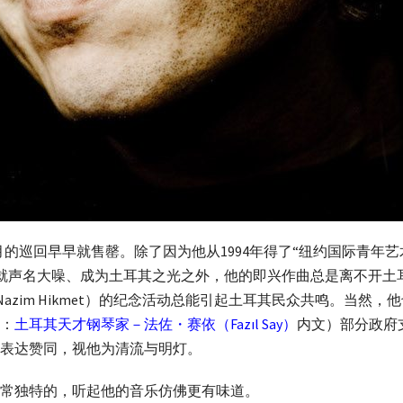
其6月的巡回早早就售罄。除了因为他从1994年得了“纽约国际青年艺术家大赛（Y
ns）”奖项殊荣之后就声名大噪、成为土耳其之光之外，他的即兴作曲总是
克美（Nazim Hikmet）的纪念活动总能引起土耳其民众共鸣。
：
土耳其天才钢琴家－法佐・赛依（Fazıl Say）
内文）部分政府
表达赞同，视他为清流与明灯。
常独特的，听起他的音乐仿佛更有味道。