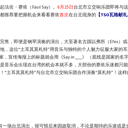
・赛依（Fasıl Say）。
6月25日
台北市立交响乐团即将与
都推荐要把握机会来看看赛依
首次
在台北现身的
【TSO瓦格献礼
完售，即便是钢琴演奏的演出，大至著名古蹟以弗所（Efes）
地，这位“土耳其莫札特”用音乐与独特的个人魅力征服大家的
一个国家，宣传海报上的标题就会用《Say in ___》 （底线是国家的名字
是音乐会出现在台湾的机会本就不多，大部份的赛依乐迷都只能
！“土耳其莫札特”与台北市立交响乐团合作演奏“莫札特”！这
 Say）有一场台北演出，很可惜后来因故取消，不论是期待的乐迷