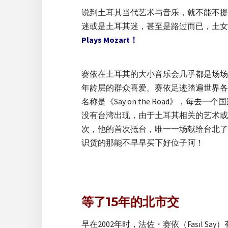
说到土耳其当代艺术与音乐，就不能不提起法佐
迷或是土耳其迷，甚至是路过而已，土女
Plays Mozart！
赛依在土耳其的大小音乐会几乎都是场场
年龄层的群众喜爱。赛依足迹踏遍世界各
名称是《Say on the Road》，每去
没有台湾出现，由于土耳其相关的艺术或
次，他的首次抵台，唯一一场献给台北了
识货的那能不早早买下好位子阿！
等了15年的北市交
早在2002年时，法佐・赛依（Fasıl