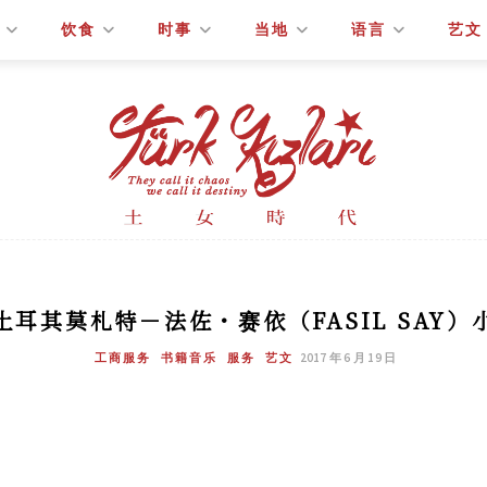
饮食
时事
当地
语言
艺文
耳其莫札特－法佐・赛依（FASIL SAY
工商服务
书籍音乐
服务
艺文
2017 年 6 月 19 日