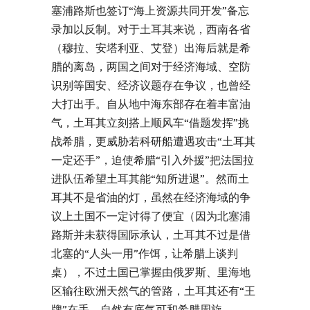
塞浦路斯也签订“海上资源共同开发”备忘
录加以反制。对于土耳其来说，西南各省
（穆拉、安塔利亚、艾登）出海后就是希
腊的离岛，两国之间对于经济海域、空防
识别等国安、经济议题存在争议，也曾经
大打出手。自从地中海东部存在着丰富油
气，土耳其立刻搭上顺风车“借题发挥”挑
战希腊，更威胁若科研船遭遇攻击“土耳其
一定还手”，迫使希腊“引入外援”把法国拉
进队伍希望土耳其能“知所进退”。然而土
耳其不是省油的灯，虽然在经济海域的争
议上土国不一定讨得了便宜（因为北塞浦
路斯并未获得国际承认，土耳其不过是借
北塞的“人头一用”作饵，让希腊上谈判
桌），不过土国已掌握由俄罗斯、里海地
区输往欧洲天然气的管路，土耳其还有“王
牌”在手，自然有底气可和希腊周旋。