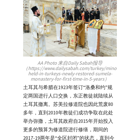
AA Photo 来自Daily Sabah报导
（https://www.dailysabah.com/turkey/minorities/mass
held-in-turkeys-newly-restored-sumela-
monastery-for-first-time-in-5-years）
土耳其与希腊在1923年签订“洛桑和约”规
定两国进行人口交换，东正教徒就陆续从
土耳其撤离。苏美拉修道院也因此荒废80
多年，直到2010年教徒们成功争取在此处
举办弥撒，土耳其政府自2015年开始投入
更多的预算为修道院进行修缮，期间的
2017-19两年是“全区封闭”的状态，直到今