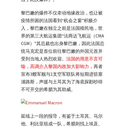
黎巴嫩的爆炸不仅牵动地缘政治，也让被
疫情所困的法国看到“机会之窗”积极介
入，黎巴嫩在独立之前是法国殖民地，世
界的第三大航运集团“法商达飞航运（CMA
CGM）”其总裁也出身黎巴嫩，因此法国总
统马克宏是首位前往黎巴嫩的外国元首并
受到当地人热烈欢迎。
法国的用意不言可
喻，高调介入黎国内政加大影响力
，再者
宣布3艘军舰与1支空军联队将短期进驻塞
浦路斯，声援与土耳其为了海底探勘吵得
不可开交的希腊为其助威。
延续上一段的报导，有鉴于土耳其、马尔
他、利比亚组成一队，希腊则找上埃及、