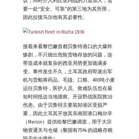
议，同时介入利比亚内战的力道加大，需
要一处“安全、可靠”的第三地为其所用，
因此拉拢马尔他有其必要性。
接着来看黎巴嫩首都贝鲁特港口的大爆炸
惨剧，不只烧出危险货物存放的问题，连
带造成本就复杂的西亚局势更加诡谲多
变。事件发生不久，土耳其政府即派出军
机与货船将药品、毛毯、口粮、400吨小麦
运往贝鲁特，医护人员、救难队伍也在最
短时间抵达当地搜救、开设野战医院救治
伤患。由于贝鲁特主要装卸港区受损严
重，因此土耳其开放其东南部港口梅尔辛
（Mersin）提供给黎巴嫩调度，用于大宗
物资通关与仓储（黎国有75% 的战略存粮
毁于此次爆炸）。