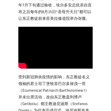
年7月下旬通过验收，埃尔多安总统亲自宣
布之后每年的8月15日“圣母升天日”都可以
让东正教徒前来苏美拉修道院举办弥撒。
受到新冠肺炎疫情的影响，东正教徒名义
领袖的君士坦丁堡牧首巴尔多禄茂一世
（Ecumenical Patriarch Bartholomew I）
并未出席活动，改由东正教盖利博卢
（Gelibolu）都主教迪尼迪斯（Stefanos
Dinidis）为代表完成仪式。迪尼迪斯发表