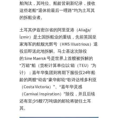
舶淘汰，其吨位、船龄皆刷新纪录，接收
这些老船“退休前最后一哩路”均为土耳其
的拆船业者。
土耳其伊兹密尔省的阿里亚港（Aliağa/
İzmir）是土国拆船业的重镇，先前英国皇
家海军的航舰光辉号（HMS Illustrious）退
役后即送此地拆解。马士基这次除役
的 Sine Maersk 号是世界上首艘被拆解的
“万箱”船（货柜计算单位以‘箱（TEU）’为
计）；嘉年华集团则将期下服役仅24年船
龄的两艘“幼齿”豪华邮轮“歌诗达维多利亚
（Costa Victoria）”、“嘉年华灵感
（Carnival Inspiration）”除役，并且后续
还有至少5艘7万吨级的邮轮将驶往土耳
其。