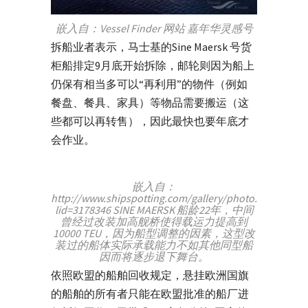
嵌入自：Vessel Finder 网站 嘉年华灵感号
拆船业者表示，马士基的Sine Maersk 号货
柜船排定9月底开始拆除，邮轮则因为船上
仍保有相当多可以“再利用”的物件（例如
餐盘、餐具、家具）等物品需要搬运（这
些都可以再转售），因此最快也要年底才
会作业。
嵌入自：
http://www.shipspotting.com/gallery/photo.php?
lid=3178346 SINE MAERSK 船龄22年，中间
曾经过改装加高舰桥使得载运力提高到
10000 TEU，因为船型调整的因素，这型改
装过的船体实际承载能力不如其他同型船
因而将逐步退下舞台。
依照欧盟的船舶回收规定，悬挂欧洲国旗
的船舶的所有者只能在欧盟批准的船厂进