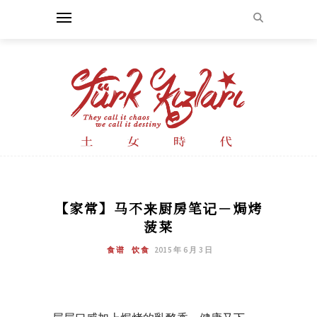
【家常】马不来厨房笔记－焗烤
菠菜
食谱
饮食
2015 年 6 月 3 日