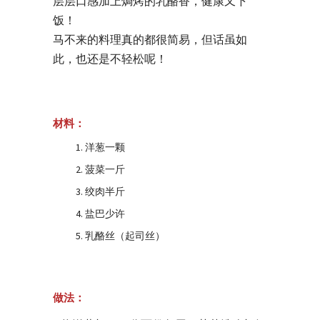
层层口感加上焗烤的乳酪香，健康又下
饭！
马不来的料理真的都很简易，但话虽如
此，也还是不轻松呢！
材料：
洋葱一颗
菠菜一斤
绞肉半斤
盐巴少许
乳酪丝（起司丝）
做法：