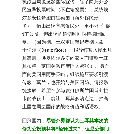
执政当局也发起国际宣传，除了向海外公
民宣导投票时间（不在籍投票），总统埃
尔多安也希望前往德国（海外移民最
多），借由出访宣慰侨民外，更不外乎“促
销”公投，但出访的确切时间尚待德国回
复。（因为德、土双重国籍记者德尼兹・
于切尔（Deniz Yücel），报导骇客入侵土耳
其高层，涉及埃尔多安的家人而遭到土耳
其扣押，两国关系再度陷入紧张 ）。另方
面向美国用两手策略，继续施压要求引渡
传教士葛兰，也开始与美国国防、情报系
统接触，希望在参与攻打伊斯兰国首都拉
卡的战役上，能让土耳其多沾点边，抬高
土国在周边国家的战略价值和话语权。
回到国内，
尽管外界都认为土耳其本次的
修宪公投预料将“轻骑过关”
，
但是公部门