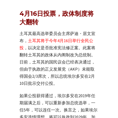
4月16日投票，政体制度将
大翻转
土耳其最高选举委员会主席萨迪・居文宣
布，
土耳其将于今年4月16日举行全民公
投
，以决定是否批准宪法修正案。此案将
翻转土耳其的政体从内阁制改为总统制。
日前，土耳其的国民议会已经表决通过，
但由于执政的正义发展党（AKP）未能取
得国会2/3席次，所以总统埃尔多安在2月
10日批示交付公投。
如果公投获得通过，埃尔多安在2019年任
期届满之后，可以重新参加总统选举，一
任5年，可以连任一次。换言之，如果埃尔
多安选情理想，将可以执政到2029年，加