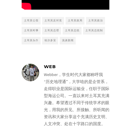
土耳其公投
土耳其反对党
土耳其政局
土耳其政治
土耳其时事
土耳其总理
土耳其总统
土耳其总统制
土耳其头巾
埃尔多安
浅谈新闻
WEB
Webber，学生时代大家都称呼我
“历史地理通”，大学唸的是企管系，
走得职业是国际运输业，任职于国际
型海运公司。一直以来对土耳其充满
兴趣。希望透过不同于传统学术的眼
光，用我的所见、所接触、所听闻的
资讯和大家分享这个充满历史文明、
人文冲突、处在十字路口的国度。