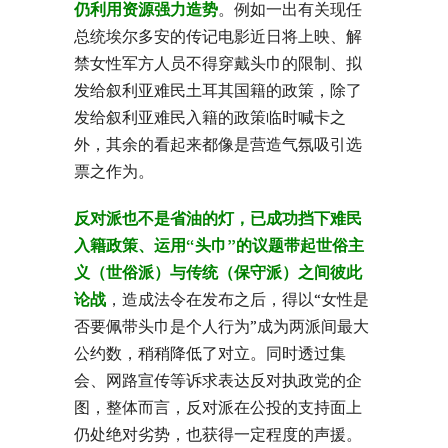
仍利用资源强力造势
。例如一出有关现任
总统埃尔多安的传记电影近日将上映、解
禁女性军方人员不得穿戴头巾的限制、拟
发给叙利亚难民土耳其国籍的政策，除了
发给叙利亚难民入籍的政策临时喊卡之
外，其余的看起来都像是营造气氛吸引选
票之作为。
反对派也不是省油的灯，已成功挡下难民
入籍政策、运用“头巾”的议题带起世俗主
义（世俗派）与传统（保守派）之间彼此
论战
，造成法令在发布之后，得以“女性是
否要佩带头巾是个人行为”成为两派间最大
公约数，稍稍降低了对立。同时透过集
会、网路宣传等诉求表达反对执政党的企
图，整体而言，反对派在公投的支持面上
仍处绝对劣势，也获得一定程度的声援。