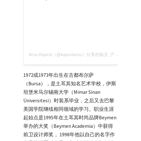
Arzu Kaprol（@kaprolarzu）分享的贴文
于
PDT 2020 年
1972或1973年出生在古都布尔萨
（Bursa），是土耳其知名艺术学校，伊斯
坦堡米马尔锡南大学（Mimar Sinan
Üniversitesi）时装系毕业，之后又去巴黎
美国学院继续相同领域的学习。职业生涯
起始点是1995年在土耳其时尚品牌Beymen
举办的大奖（Beymen Academia）中获得
前卫设计师奖， 1998年他以自己的名字作