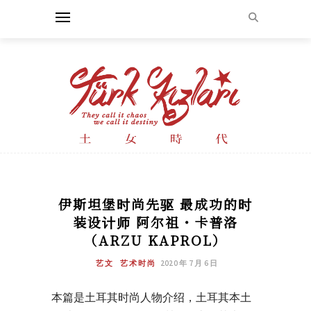
伊斯坦堡时尚先驱 最成功的时
装设计师 阿尔祖・卡普洛
（ARZU KAPROL）
艺文
艺术时尚
2020 年 7 月 6 日
本篇是土耳其时尚人物介绍，土耳其本土