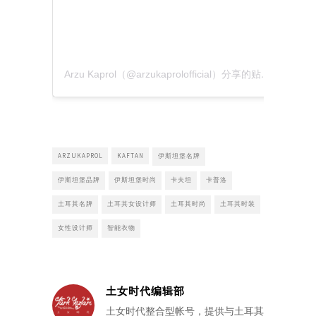
Arzu Kaprol（@arzukaprolofficial）分享的贴文
于
PDT 2
ARZUKAPROL
KAFTAN
伊斯坦堡名牌
伊斯坦堡品牌
伊斯坦堡时尚
卡夫坦
卡普洛
土耳其名牌
土耳其女设计师
土耳其时尚
土耳其时装
女性设计师
智能衣物
土女时代编辑部
土女时代整合型帐号，提供与土耳其