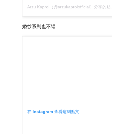
Arzu Kaprol（@arzukaprolofficial）分享的贴文
于
PDT 2
婚纱系列也不错
在 Instagram 查看这则贴文