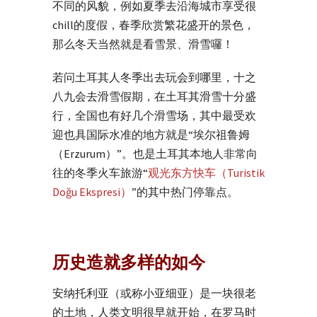
不同的风貌，例如夏季去沿海城市享受很
chill的度假，春季欣赏繁花盛开的景色，
那么冬天当然就是看雪景、滑雪囉！
若问土耳其人冬季出去玩会到哪里，十之
八九会去滑雪假期，在土耳其滑雪十分盛
行，全国也有好几个滑雪场，其中最受欢
迎也具国际水准的地方就是“埃尔祖鲁姆
（Erzurum）”。也是土耳其本地人非常向
往的冬季火车旅游“
观光东方快车（Turistik
Doğu Ekspresi）
”的其中热门停靠点。
历史造就多样的如今
安纳托利亚（或称小亚细亚）是一块很老
的土地，人类文明很早就开始，在罗马时