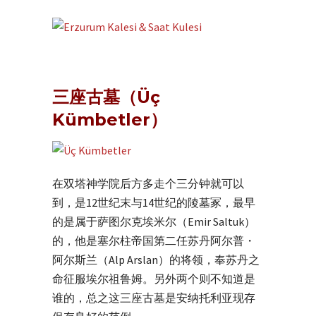
三座古墓（Üç
Kümbetler）
在双塔神学院后方多走个三分钟就可以
到，是12世纪末与14世纪的陵墓冢，最早
的是属于萨图尔克埃米尔（Emir Saltuk）
的，他是塞尔柱帝国第二任苏丹阿尔普・
阿尔斯兰（Alp Arslan）的将领，奉苏丹之
命征服埃尔祖鲁姆。另外两个则不知道是
谁的，总之这三座古墓是安纳托利亚现存