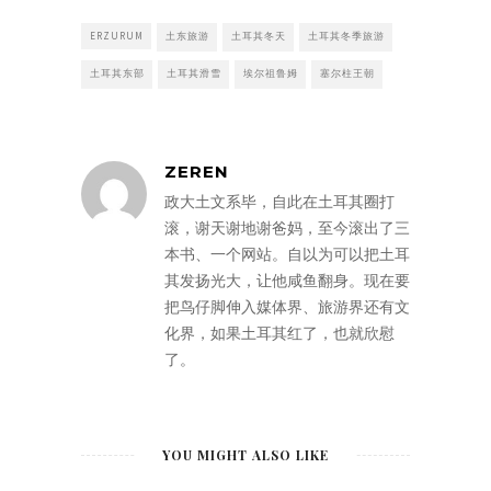
ERZURUM
土东旅游
土耳其冬天
土耳其冬季旅游
土耳其东部
土耳其滑雪
埃尔祖鲁姆
塞尔柱王朝
ZEREN
政大土文系毕，自此在土耳其圈打
滚，谢天谢地谢爸妈，至今滚出了三
本书、一个网站。自以为可以把土耳
其发扬光大，让他咸鱼翻身。现在要
把鸟仔脚伸入媒体界、旅游界还有文
化界，如果土耳其红了，也就欣慰
了。
YOU MIGHT ALSO LIKE