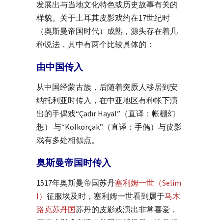
发展出与当地文化特色或历史故事有关的
样貌。关于土耳其皮影戏约在17世纪时
（奥斯曼帝国时代）成熟，源头存在着几
种说法，其中有两个比较具体的：
由中国传入
从中国经蒙古族，后随着突厥人移居到安
纳托利亚时传入，在中亚地区有种帐下演
出的手偶戏“Çadır Hayal”（直译：帐棚幻
想） 与“Kolkorçak”（直译：手偶）与皮影
戏有多处相似点。
奥斯曼帝国时传入
1517年奥斯曼帝国苏丹
塞利姆一世（Selim
I）
征服埃及时，塞利姆一世看到属于
马木
路克苏丹国
苏丹的皮影戏演出非常喜爱，