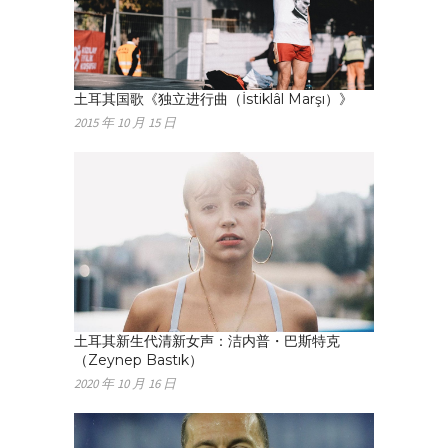
土耳其国歌《独立进行曲（İstiklâl Marşı）》
2015 年 10 月 15 日
土耳其新生代清新女声：洁内普・巴斯特克
（Zeynep Bastık）
2020 年 10 月 16 日