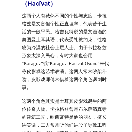
（Hacivat）
这两个人有截然不同的个性与态度，卡拉
格兹是文盲但个性正直坦率，代表苦于生
活的一般平民。哈吉瓦特说的是文诌诌的
奥图曼土耳其语，代表受礼教约束，性格
较为冷漠的社会上层人士。由于卡拉格兹
形象太深入民心，有时大家也会用
“Karagöz”或“Karagöz-Hacivat Oyunu”来代
称皮影戏这艺术表演。这两人常常吵架斗
嘴，皮影戏师傅常借着这两个角色讽刺时
事。
这两个角色其实是土耳其皮影戏诞生的两
位传奇人物。卡拉格兹曾是布尔萨清真寺
的建筑工匠，哈西瓦特是他的朋友，擅长
讲笑话，工人常常听他们讲段子导致工程