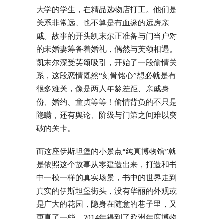
大学的学生，在精品选物店打工。他们是
关系非常远、也不算是有血缘的远房亲
戚。故事的开头凯末尔正准备与门当户对
的未婚妻筹备着婚礼，偶然与芙颂相遇。
凯末尔深受芙颂吸引，开始了一段偷情关
系，这段恋情既然“刻骨铭心”想必就是有
很多难关，像是两人年龄差距、亲戚身
份、婚约、童贞等等！偷情背负的不只是
隐瞒，还有舆论、阶级与门第之间难以突
破的关卡。
而这座伊斯坦堡的小景点“纯真博物馆”就
是依照这个故事从零建造出来，打造和书
中一模一样的真实场景，书中的世界走到
真实的伊斯坦堡街头，没有华丽的外观或
是广大的花园，隐身在随意的巷子里，又
更真了一些。2014年得到了欧洲年度博物