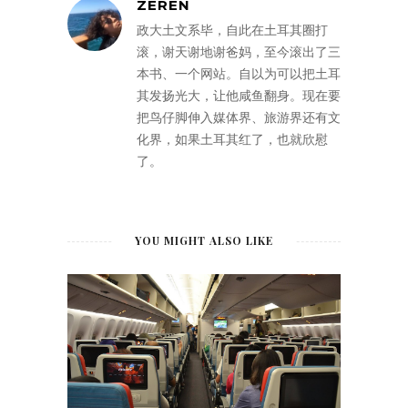
ZEREN
政大土文系毕，自此在土耳其圈打
滚，谢天谢地谢爸妈，至今滚出了三
本书、一个网站。自以为可以把土耳
其发扬光大，让他咸鱼翻身。现在要
把鸟仔脚伸入媒体界、旅游界还有文
化界，如果土耳其红了，也就欣慰
了。
YOU MIGHT ALSO LIKE