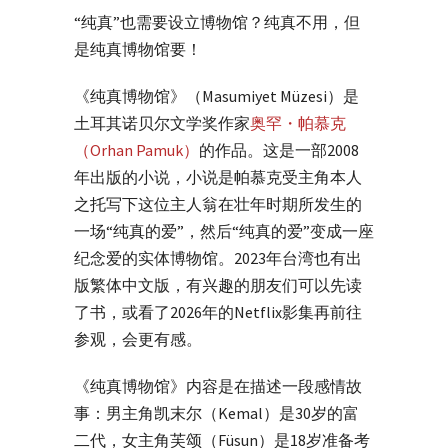
“纯真”也需要设立博物馆？纯真不用，但
是纯真博物馆要！
《纯真博物馆》（Masumiyet Müzesi）是
土耳其诺贝尔文学奖作家
奥罕・帕慕克
（Orhan Pamuk）
的作品。这是一部2008
年出版的小说，小说是帕慕克受主角本人
之托写下这位主人翁在壮年时期所发生的
一场“纯真的爱”，然后“纯真的爱”变成一座
纪念爱的实体博物馆。2023年台湾也有出
版繁体中文版，有兴趣的朋友们可以先读
了书，或看了2026年的Netflix影集再前往
参观，会更有感。
《纯真博物馆》内容是在描述一段感情故
事：男主角凯末尔（Kemal）是30岁的富
二代，女主角芙颂（Füsun）是18岁准备考