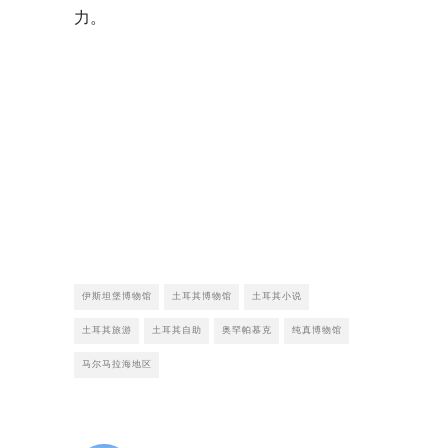
力。
伊斯坦堡博物馆
土耳其博物馆
土耳其小说
土耳其旅游
土耳其自助
奥罕帕慕克
纯真博物馆
马尔马拉海地区