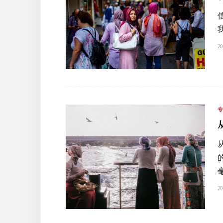
20
20