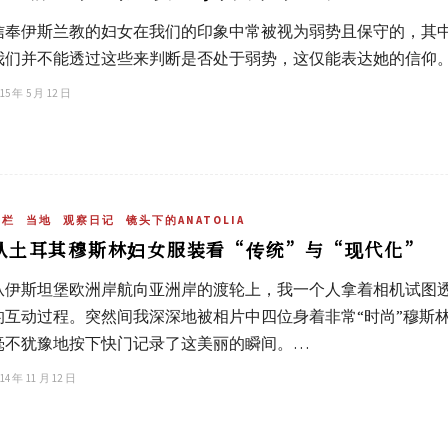
信奉伊斯兰教的妇女在我们的印象中常被视为弱势且保守的，其
我们并不能透过这些来判断是否处于弱势，这仅能表达她的信仰
15 年 5 月 12 日
专栏
当地
观察日记
镜头下的ANATOLIA
从土耳其穆斯林妇女服装看“传统”与“现代化”
从伊斯坦堡欧洲岸航向亚洲岸的渡轮上，我一个人拿着相机试图
的互动过程。突然间我深深地被相片中四位身着非常“时尚”穆斯
毫不犹豫地按下快门记录了这美丽的瞬间。…
14 年 11 月 12 日