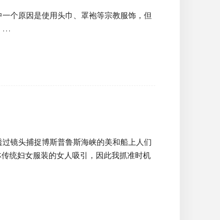
中一个原因是使用头巾、罩袍等宗教服饰，但
。…
透过镜头捕捉博斯普鲁斯海峡的美和船上人们
林传统妇女服装的女人吸引，因此我抓准时机