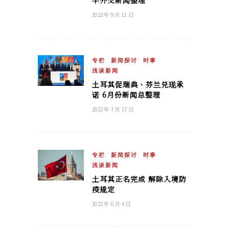
半外交新闻整理
2022 年 9 月 11 日
专栏
新闻探讨
时事
浅谈新闻
土耳其促瑞典、芬兰兑现承
诺 6月份新闻总整理
2022 年 7 月 17 日
专栏
新闻探讨
时事
浅谈新闻
土耳其正名完成 解除入境防
疫规定
2022 年 6 月 4 日