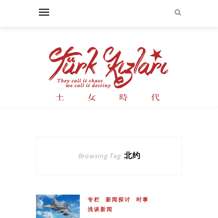
北约
Browsing Tag
专栏
新闻探讨
时事
浅谈新闻