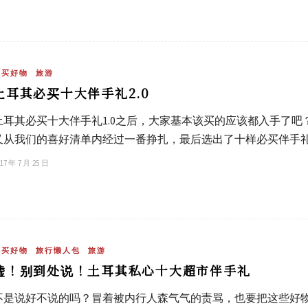
必买好物
旅游
土耳其必买十大伴手礼2.0
土耳其必买十大伴手礼1.0之后，大家基本该买的应该都入手了
又从我们的喜好清单内经过一番挣扎，最后选出了十样必买伴手礼2
17 年 7 月 25 日
必买好物
旅行懒人包
旅游
嘘！别到处说！土耳其私心十大超市伴手礼
不是说好不说的吗？冒着被内行人森气气的责骂，也要把这些好