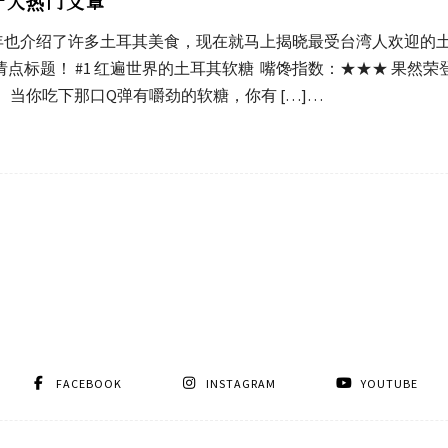
十大热门文章
也介绍了许多土耳其美食，现在就马上揭晓最受台湾人欢迎的土耳
标题！ #1 红遍世界的土耳其软糖 嘴馋指数：★★★ 果然
ght）！ 当你吃下那口Q弹有嚼劲的软糖，你有 […]…
FACEBOOK
INSTAGRAM
YOUTUBE