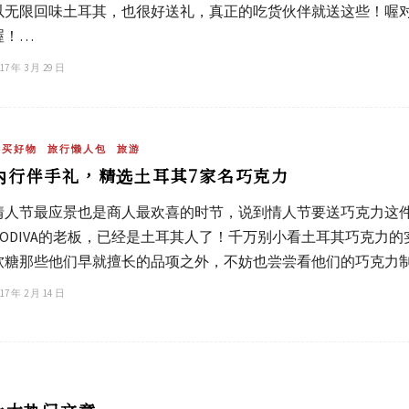
以无限回味土耳其，也很好送礼，真正的吃货伙伴就送这些！喔
喔！…
17 年 3 月 29 日
必买好物
旅行懒人包
旅游
内行伴手礼，精选土耳其7家名巧克力
情人节最应景也是商人最欢喜的时节，说到情人节要送巧克力这
GODIVA的老板，已经是土耳其人了！千万别小看土耳其巧克力
软糖那些他们早就擅长的品项之外，不妨也尝尝看他们的巧克力
17 年 2 月 14 日