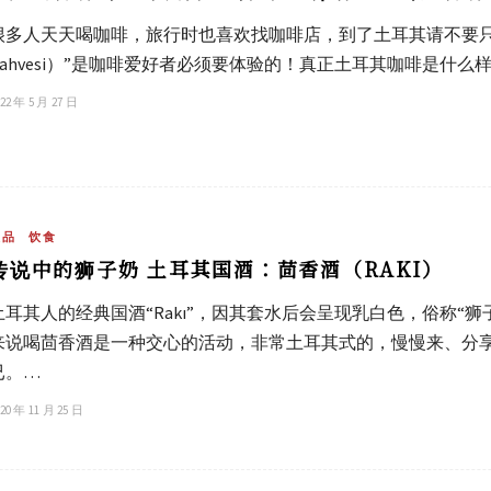
很多人天天喝咖啡，旅行时也喜欢找咖啡店，到了土耳其请不要只喝
Kahvesi）”是咖啡爱好者必须要体验的！真正土耳其咖啡是什
22 年 5 月 27 日
饮品
饮食
传说中的狮子奶 土耳其国酒：茴香酒（RAKI）
土耳其人的经典国酒“Rakı”，因其套水后会呈现乳白色，俗称“狮
来说喝茴香酒是一种交心的活动，非常土耳其式的，慢慢来、分
已。…
20 年 11 月 25 日