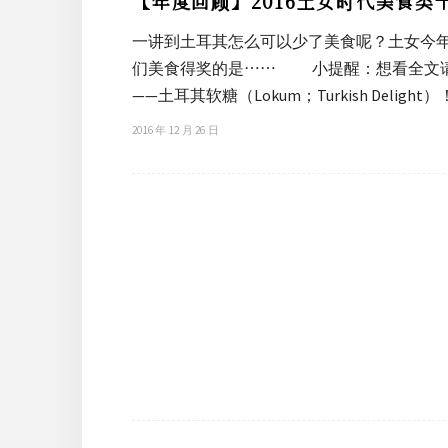
【年度回顾】2016土女时代美食类
一讲到土耳其怎么可以少了美食呢？土女今年
们美食得奖的是⋯⋯ 小提醒：想看全文请点
——土耳其软糖（Lokum；Turkish Deli
2016 年 12 月 26 日