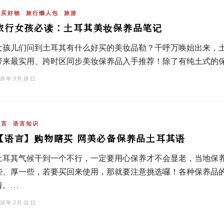
必买好物
旅行懒人包
旅游
旅行女孩必读：土耳其美妆保养品笔记
女孩儿们问到土耳其有什么好买的美妆品勒？千呼万唤始出来，
带来最实用、跨时区同步美妆保养品入手推荐！除了有纯土式的
18 年 3 月 18 日
语言
语言知识
【语言】购物瞎买 网美必备保养品土耳其语
土耳其气候干到一个不行，一定要用心保养才不会显老，当地保
些、厚一些，若要买回来使用，那就要注意挑选囉！各种保养品
请。…
18 年 2 月 21 日