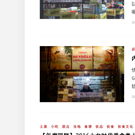
20
20
土菜
小吃
甜点
当地
食谱
饮品
饮食
饮食文化