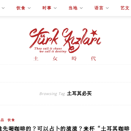
饮食
时事
当地
语言
艺文
土耳其必买
Browsing Tag
饮品
饮食
谁先喝咖啡的？可以占卜的渣渣？来杯“土耳其咖啡（T