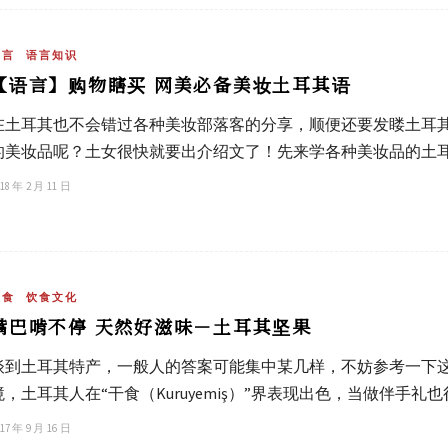
语言
语言知识
【语言】购物瞎买 网美必备美妆土耳其语
在土耳其也不会错过各种美妆部落客的分享，顺便还要发䁖土耳
的美妆品呢？土女很快就要出介绍文了！先来学各种美妆品的土
18 年 2 月 11 日
饮食
饮食文化
嘴巴啃不停 天然好滋味－土耳其坚果
谈到土耳其特产，一般人的答案可能集中某几样，不妨参考一下
境，土耳其人在“干食（Kuruyemiş）”界表现出色，当做伴手礼
17 年 9 月 16 日