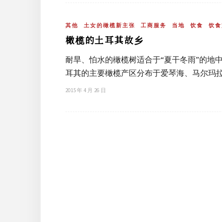
其他
土女的橄榄新主张
工商服务
当地
饮食
饮食
橄榄的土耳其故乡
耐旱、怕水的橄榄树适合于“夏干冬雨”的地
耳其的主要橄榄产区分布于爱琴海、马尔玛
2015 年 4 月 26 日