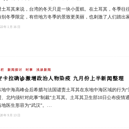
对土耳其来说，台湾的冬天只是一块小蛋糕。在土耳其，冬季往
特别冬季限定，有些地方冬季的景致更美丽，也刺激了人们踏出
22 年 1 月 16 日
专栏
新闻探讨
时事
浅谈新闻
安卡拉确诊激增政治人物染疫 九月份上半新闻整理
东地中海高峰会后希腊与法国谴责土耳其在东地中海区域的行为“近
盟、北约须针对此事“制裁”土耳其。土耳其卫生部10日公布疫情通
当地医生形容为“武汉”。…
20 年 9 月 13 日