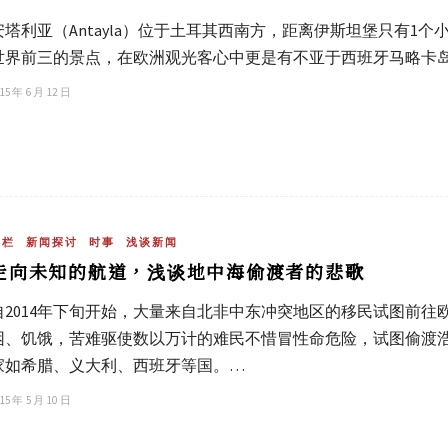
安塔利亚（Antayla）位于土耳其西南方，距离伊斯坦堡只有1
世界前三的景点，在欧洲观光客心中更是有不亚于西班牙马略卡岛（M
15 年 6 月 12 日
专栏
新闻探讨
时事
浅谈新闻
走向未知的航道，浅谈地中海偷渡者的悲歌
自2014年下旬开始，大量来自北非中东冲突地区的移民试图前
困、饥饿，苦难驱使数以万计的难民不惜冒性命危险，试图偷渡
家如希腊、义大利、西班牙等国。…
15 年 5 月 10 日