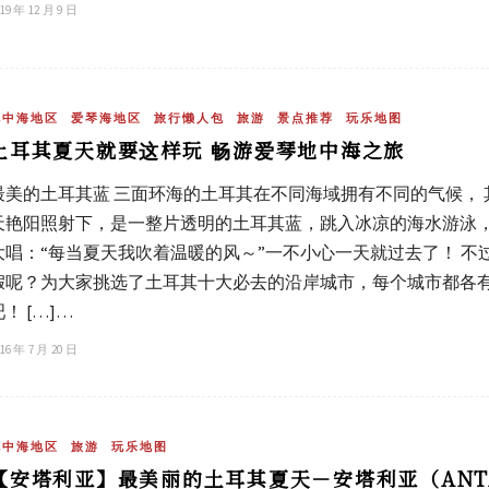
19 年 12 月 9 日
地中海地区
爱琴海地区
旅行懒人包
旅游
景点推荐
玩乐地图
土耳其夏天就要这样玩 畅游爱琴地中海之旅
最美的土耳其蓝 三面环海的土耳其在不同海域拥有不同的气候，
天艳阳照射下，是一整片透明的土耳其蓝，跳入冰凉的海水游泳
大唱：“每当夏天我吹着温暖的风～”一不小心一天就过去了！ 
假呢？为大家挑选了土耳其十大必去的沿岸城市，每个城市都各
吧！ […]…
16 年 7 月 20 日
地中海地区
旅游
玩乐地图
【安塔利亚】最美丽的土耳其夏天－安塔利亚（ANTA