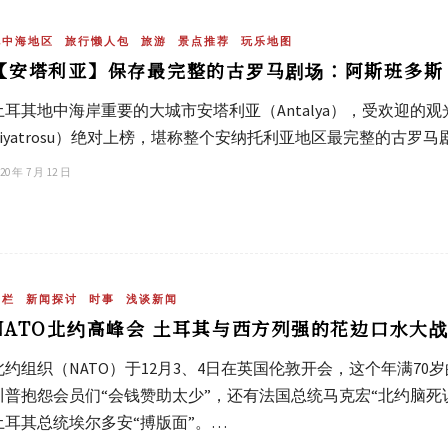
地中海地区
旅行懒人包
旅游
景点推荐
玩乐地图
【安塔利亚】保存最完整的古罗马剧场：阿斯班多斯（
土耳其地中海岸重要的大城市安塔利亚（Antalya），受欢迎的观光
Tiyatrosu）绝对上榜，堪称整个安纳托利亚地区最完整的古罗马
20 年 7 月 12 日
专栏
新闻探讨
时事
浅谈新闻
NATO北约高峰会 土耳其与西方列强的花边口水大
北约组织（NATO）于12月3、4日在英国伦敦开会，这个年满7
川普抱怨会员们“会钱赞助太少”，还有法国总统马克宏“北约脑死
土耳其总统埃尔多安“搏版面”。…