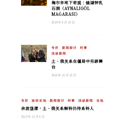
梅尔辛地下奇观：镜湖钟乳
石洞（AYNALIGÖL
MAĞARASI）
2025 年 8 月 10 日
专栏
新闻探讨
时事
浅谈新闻
土、俄关系在僵局中另辟舞
台
2016 年 10 月 16 日
专栏
政经史地
新闻探讨
时事
浅谈新闻
当地
余波荡漾，土、俄关系解铃仍待系铃人
2015 年 12 月 6 日