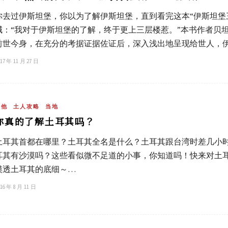
你去过伊斯坦堡，你以为了解伊斯坦堡，直到看完这本“伊斯坦堡
喊：“我对于伊斯坦堡的了解，终于更上三层楼惹。”本书作者贝坦妮．休
前世今身，在充分的考据证据佐证后，深入浅出地呈现给世人，
17 年 11 月 27 日
其他
土人攻略
当地
你真的了解土耳其吗？
土耳其首都在哪里？土耳其全名是什么？土耳其跟台湾时差几小
耳其有沙漠吗？这些看似微不足道的小事，你知道吗！快来对土
摸透土耳其的底细～…
16 年 8 月 11 日