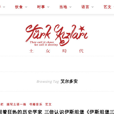
游
饮食
时事
当地
语言
艺文
艾尔多安
Browsing Tag
专栏
描写土语一格
书籍音乐
艺文
跟着狂热的历史学家 三倍认识伊斯坦堡《伊斯坦堡