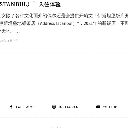
ISTANBUL）”入住体验
土女除了各种文化面介绍偶尔还是会提供开箱文！伊斯坦堡饭店
“伊斯坦堡地标饭店（Address Istanbul）”，2021年的
小天地。…
23 年 4 月 2 日
FACEBOOK
INSTAGRAM
YOUTUBE