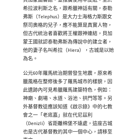
希拉波利斯之名，跟希臘神話有關，泰勒
弗斯（Telephus）是大力士海格力斯跟女
祭司奧格的兒子，應不能算是真實人物，
但古代統治者喜歡將王權跟神連結，貝加
蒙王國就認泰勒弗斯為傳說中的建立者，
他的妻子名叫希拉（Hiera），古城是以她
為名。
公元60年羅馬統治期曾發生地震，原來希
臘風格在整修後多了羅馬城市的樣貌，因
此遺跡內可見希臘羅馬建築特色，例如：
神廟、劇場、水道、浴池、拱門等等。另
外基督教徒應該知道《啟示錄》中的七教
會之一「老底嘉」就在代尼茲利
（Denizli）省距離棉堡不遠處，這座古城
也是古代基督教的其中一個中心，請移至