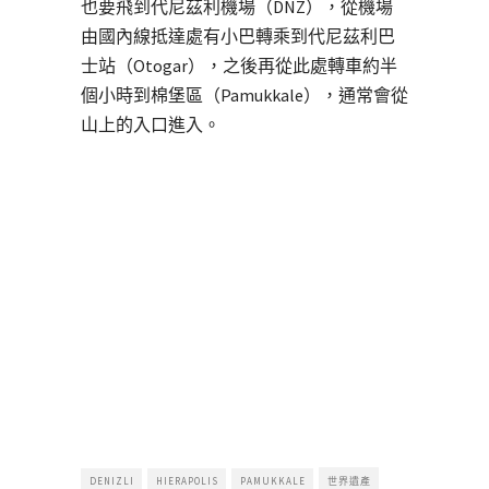
也要飛到代尼茲利機場（DNZ），從機場
由國內線抵達處有小巴轉乘到代尼茲利巴
士站（Otogar），之後再從此處轉車約半
個小時到棉堡區（Pamukkale），通常會從
山上的入口進入。
DENIZLI
HIERAPOLIS
PAMUKKALE
世界遺產