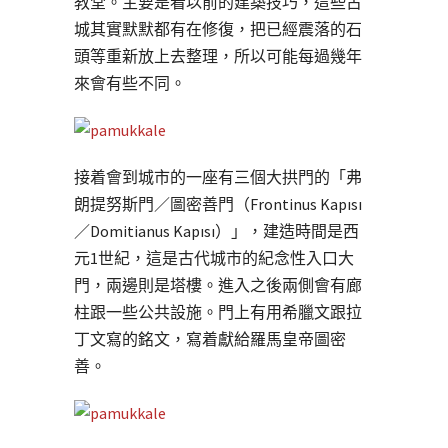
教堂。主要是看以前的建築技巧，這些古
城其實默默都有在修復，把已經震落的石
頭等重新放上去整理，所以可能每過幾年
來會有些不同。
接着會到城市的一座有三個大拱門的「弗
朗提努斯門／圖密善門（Frontinus Kapısı
／Domitianus Kapısı）」，建造時間是西
元1世紀，這是古代城市的紀念性入口大
門，兩邊則是塔樓。進入之後兩側會有廊
柱跟一些公共設施。門上有用希臘文跟拉
丁文寫的銘文，寫着獻給羅馬皇帝圖密
善。