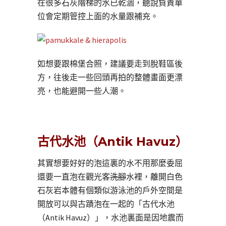
在很多石灰階梯的水已乾涸，聽說負責單
位會定期管控上面的水量跟補充。
如想要跟棉堡合照，建議要走到脫鞋區後
方，往後走一些回頭再拍的整體畫面更漂
亮，也能避開一些人潮。
古代水池（Antik Havuz）
其實想要好好的泡這裏的水不用那麼委屈
還要一直泡在觀光客
洗腳
水裡，離開白色
石灰岩本體有個類似游泳池的戶外空間是
開放可以與古蹟泡在一起的「古代水池
（Antik Havuz）」，水池裏面是因地震而