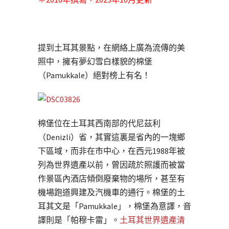
提到土耳其景點，在網絡上廣為流傳的美
照中，擁有夢幻雪白樣貌的棉堡
（Pamukkale）絕對榜上有名！
棉堡位在土耳其西南部的代尼茲利
（Denizli）省，其實這裏是省內的一塊鄉
下區域，而非在市中心，在西元1988年被
列為世界遺產以前，曾因疏於照護而被當
作景區內酒店傾倒廢棄物的場所，甚至有
機場跑道興建及汽機車的通行。棉堡的土
耳其文是「Pamukkale」，棉堡為意譯，音
譯則是「帕穆卡雷」。
土耳其世界遺產清