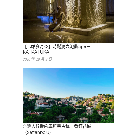
【卡帕多奇亞】時髦洞穴泥漿Spa－
KATPATUKA
2016 年 10 月 3 日
台灣人超愛的奧斯曼古鎮：番紅花城
（Safranbolu）