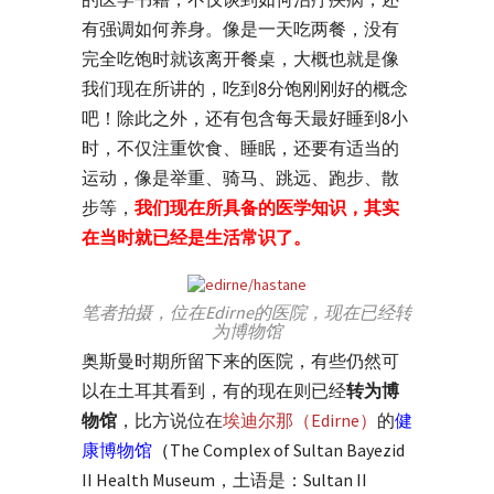
有强调如何养身。像是一天吃两餐，没有
完全吃饱时就该离开餐桌，大概也就是像
我们现在所讲的，吃到8分饱刚刚好的概念
吧！除此之外，还有包含每天最好睡到8小
时，不仅注重饮食、睡眠，还要有适当的
运动，像是举重、骑马、跳远、跑步、散
步等，
我们现在所具备的医学知识，其实
在当时就已经是生活常识了。
笔者拍摄，位在Edirne的医院，现在已经转
为博物馆
奥斯曼时期所留下来的医院，有些仍然可
以在土耳其看到，有的现在则已经
转为博
物馆
，比方说位在
埃迪尔那（Edirne）
的
健
康博物馆
（
The Complex of Sultan Bayezid
II Health Museum，土语是：Sultan II