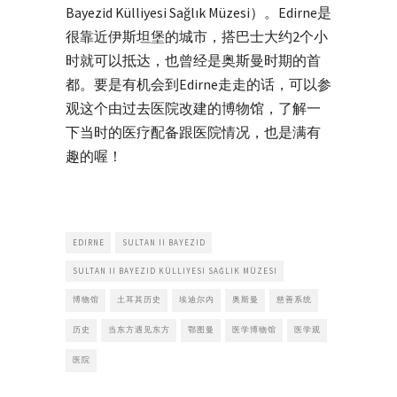
Bayezid Külliyesi Sağlık Müzesi）。Edirne是
很靠近伊斯坦堡的城市，搭巴士大约2个小
时就可以抵达，也曾经是奥斯曼时期的首
都。要是有机会到Edirne走走的话，可以参
观这个由过去医院改建的博物馆，了解一
下当时的医疗配备跟医院情况，也是满有
趣的喔！
EDIRNE
SULTAN II BAYEZID
SULTAN II BAYEZID KÜLLIYESI SAĞLIK MÜZESI
博物馆
土耳其历史
埃迪尔内
奥斯曼
慈善系统
历史
当东方遇见东方
鄂图曼
医学博物馆
医学观
医院