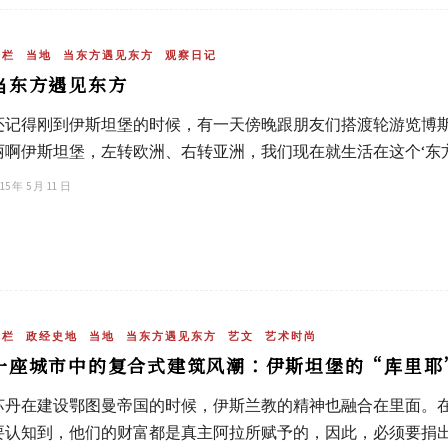
专栏
当地
当东方遇见东方
观察日记
当东方遇见东方
还记得刚到伊斯坦堡的时候，有一天傍晚跟朋友们搭渡轮游览博斯
丽啊伊斯坦堡，左转欧洲、右转亚洲，我们现在就生活在这个‘东方
15 年 5 月 11 日
专栏
政经史地
当地
当东方遇见东方
艺文
艺术时尚
一座城市中的复合式建筑风潮：伊斯坦堡的“库里耶
苏丹在建设鄂图曼帝国的时候，伊斯兰教的精神也融合在里面。在
要认知到，他们的财富都是真主阿拉所赋予的，因此，必须要捐