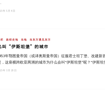
…
15 年 5 月 4 日
专栏
政经史地
当地
当东方遇见东方
名叫“伊斯坦堡”的城市
1453年鄂图曼帝国（或译奥斯曼帝国）征服君士坦丁堡、改建
是，这座横跨欧亚两洲的城市为什么会叫“伊斯坦堡”呢？“伊斯坦
15 年 3 月 20 日