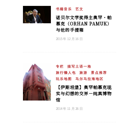
书籍音乐
艺文
诺贝尔文学奖得主奥罕・帕
慕克（ORHAN PAMUK）
与他的手提箱
2015 年 12 月 16 日
专栏
描写土语一格
旅行懒人包
旅游
景点推荐
玩乐地图
马尔马拉海地区
【伊斯坦堡】奥罕帕慕克现
实与幻想的交界－纯真博物
馆
2014 年 11 月 26 日