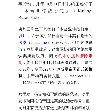
事行动，并于10月11日和协约国签订了
「木当亚停战协定」（Mudanya
Mütarekesi）。
协约国和土耳其签订「木当亚停战协定」
以后，又于10月28日邀请土耳其在瑞士的
洛桑（Lausanne）召开和会
。但同时也邀
请了奥斯曼政府，这表示协约国仍继续承
认奥斯曼政府。因此
凯末尔提议废除帝
制
，并于1922年11月1日表决通过。于是共
立36君，
享国623年的奥斯曼帝国正式被推
翻
，末帝梅荷美特六世（VI. Mehmet 1918
－1922）只保有「哈里发」的头衔。
哈里发，指先知穆罕默德的继承者。哈里
发本为阿拉伯帝国最高的统治者称号，但
同时兼有统治所有逊尼派穆斯林的精神领