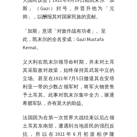
大国民议会于1921年9月19日赠凯末尔「加
斯」（Gazi）封号，并晋升他为「元
帅」，以酬报其对国家民族的贡献。
「加斯」意谓「对敌作战有功者」。至
此，凯末尔的全名变成：Gazi Mustafa
Kemal。
义大利在凯末尔领导命时期，并未对土耳
其采取敌对政策，始终保持其武装中立的
立场。甚至在1921年7月5日撤退其在安塔
利亚一带的少数占领军时，将军火物资售
予土耳其。此事对凯末尔集中全力，驱逐
希腊军队，亦有莫大的助益。
法国因为在第一次世界大战结束以后占领
土耳其东南部，遭遇到当地居民的强烈反
抗，所以在1921年6月初派柏伊隆