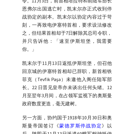
令。11月3日，前首相塔拉特和前陆军部长
恩弗尔出国逃亡时，凯末尔亦正式收到停
战协定的副本。凯末尔以协定内容过于苛
刻，一再致电伊塞特首相，要求设法修改
之，但结果首相却于7日解除其总司令职，
并只告诉他：「速至伊斯坦堡，我需要
你。」
凯末尔于11月13日返抵伊斯坦堡，但召他
回京城的伊塞特首相却已辞职，新首相铁
菲克（Tevfik Paşa）未邀他入阁任陆军部
长。22 日晋见皇帝亦未谈出任何头绪。12
月至翌年3月间，在占领军监视下的奥斯曼
政府数度更迭，毫无建树。
另一方面，协约国于1918年10月30日和奥
斯曼帝国签订《
蒙德罗斯停战协定
》以
后，随即于11月13日派遣60艘军舰驶抵伊