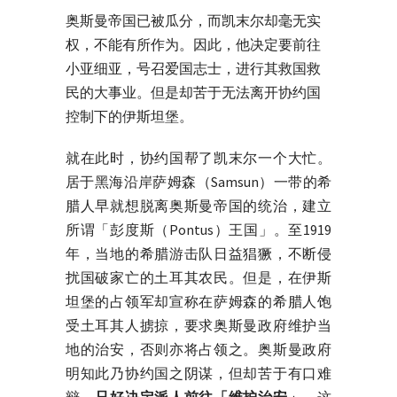
奥斯曼帝国已被瓜分，而凯末尔却毫无实
权，不能有所作为。因此，他决定要前往
小亚细亚，号召爱国志士，进行其救国救
民的大事业。但是却苦于无法离开协约国
控制下的伊斯坦堡。
就在此时，协约国帮了凯末尔一个大忙。
居于黑海沿岸萨姆森（Samsun）一带的希
腊人早就想脱离奥斯曼帝国的统治，建立
所谓「彭度斯（Pontus）王国」。至1919
年，当地的希腊游击队日益猖獗，不断侵
扰国破家亡的土耳其农民。但是，在伊斯
坦堡的占领军却宣称在萨姆森的希腊人饱
受土耳其人掳掠，要求奥斯曼政府维护当
地的治安，否则亦将占领之。奥斯曼政府
明知此乃协约国之阴谋，但却苦于有口难