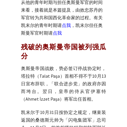
从他的青年时期与担任奥斯曼军官的时间
来看，接着就是本篇提及，由效忠苏丹的
军官转为共和国西化革命家的过程。有关
凯末尔的青年时期请
点我
，凯末尔但任奥
斯曼军官时期请
点我
残破的奥斯曼帝国被列强瓜
分
奥斯曼帝国战败，势必签订停战协定时，
塔拉特（Talat Paşa）首相不得不于10月13
日宣布辞职，「联合进步党」的政府亦因
而垮台。翌日，皇帝的侍从官伊塞特
（Ahmet İzzet Paşa）将军出任首相。
凯末尔于10月31日按协定之规定，继束装
返国的桑德斯元帅为「闪电集团军」总司