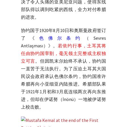
决了令人头痛的亚美尼亚问题，使得东线
部队得以调到吃紧的西线，全力对付希腊
的进攻。
协约国于1920年8月10日和奥斯曼政府签订
了《
色佛尔条约
（Sevres
Antlaşması）》。
若依约行事，土耳其将
任由协约国宰割，毫无领土完整或主权独
立可言
。但因凯末尔始终不承认，协约国
一直苦于无法执行。为了压迫土耳其大国
民议会政府承认色佛尔条约，协约国准许
希腊再向小亚细亚内陆推进。希腊部队果
于1921年1月初和3月底连续两次再向东推
进，但却在伊诺努（İnönü）一地被伊诺努
上校击败。