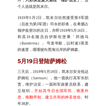
辩，
只好决定派人前往「维护治安」
。这
个人选就是凯末尔。
1919年5月2日，凯末尔欣然接受第9军团
（后改为第3军团）司令的职务，在希腊占
领伊兹密尔的次日，亦即1919年5月16日，
和其19名随员自伊斯坦堡乘「邦德马
（Bandırma）」 号老爷船，以时速3英里
的速度，缓缓驶向黑海沿岸的萨姆森。
5月19日登陆萨姆松
三天后，1919年5月19日，凯末尔安全抵达
萨姆松（Samsun），他一面执行其军长职
责，维护治安；一面和军政要员联系，建
立组织，
开始其号召全国军民，驱逐外
患，推翻帝制，建立共和的神圣使命
。时
年38岁。