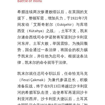
希腊连续两次惨遭败绩以后，在英国的支
援下，整顿军需，增加兵力，于1921年7月
间发动「艾斯奇射尔（Eskişehir）与库塔
西亚（Kütahya）之战」，土军不支，凯末
尔遂命西线司令伊诺努将军退到沙卡利亚
河东岸。土军大败，举国震惊。为挽回颓
势，国会通过一条法律，将国会的权力赐
予凯末尔，并任他为总司令。根据这条法
律，凯末尔的命令就等于法律。
凯末尔就任总司令职以后，任命恰克马克
（Fevzi Çakmak）为兼代参谋总长，积极
准备应战，终于在9月13日将越过沙卡利亚
河的希腊军队击溃，迫使希军再退回沙卡
利亚河西岸。沙卡利亚大捷以后，土耳其