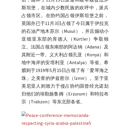
斯坦堡，在城内少数民族的欢呼中，派兵
占领市区。在协约国占领伊斯坦堡之前，
英国亦已于11月3日占领了今日属于伊拉克
的石油产地木苏尔（Musul），并且煽动小
亚细亚东部的库德人（Kürtler）争取独
立。法国占领东南部的阿达纳（Adana）及
其附近一带。义大利占领孔亚（Konya）和
地中海岸的安塔利亚（Antalya）等省。希
腊则于1919年5月15日占领了有「爱琴海之
珠」之美誉的伊兹密尔（İzmir）。至于亚
美尼亚人则致力于侵占协约国曾经允诺划
归他们的埃勒族鲁姆（Erzurum）和特拉布
宗（Trabzon）等东北部各省。