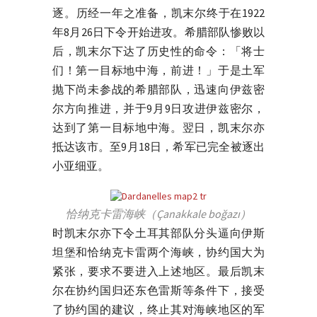
逐。历经一年之准备，凯末尔终于在1922
年8月26日下令开始进攻。希腊部队惨败以
后，凯末尔下达了历史性的命令：「将士
们！第一目标地中海，前进！」于是土军
抛下尚未参战的希腊部队，迅速向伊兹密
尔方向推进，并于9月9日攻进伊兹密尔，
达到了第一目标地中海。翌日，凯末尔亦
抵达该市。至9月18日，希军已完全被逐出
小亚细亚。
恰纳克卡雷海峡（Çanakkale boğazı）
时凯末尔亦下令土耳其部队分头逼向伊斯
坦堡和恰纳克卡雷两个海峡，协约国大为
紧张，要求不要进入上述地区。最后凯末
尔在协约国归还东色雷斯等条件下，接受
了协约国的建议，终止其对海峡地区的军