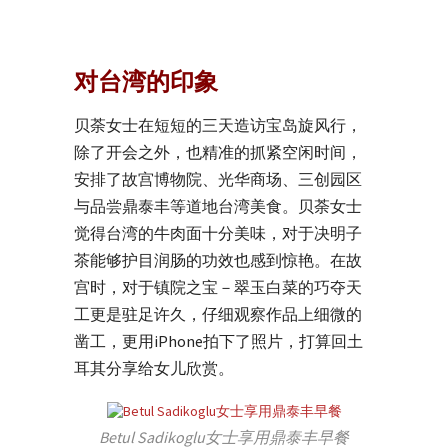
对台湾的印象
贝荼女士在短短的三天造访宝岛旋风行，
除了开会之外，也精准的抓紧空闲时间，
安排了故宫博物院、光华商场、三创园区
与品尝鼎泰丰等道地台湾美食。贝荼女士
觉得台湾的牛肉面十分美味，对于决明子
茶能够护目润肠的功效也感到惊艳。在故
宫时，对于镇院之宝－翠玉白菜的巧夺天
工更是驻足许久，仔细观察作品上细微的
凿工，更用iPhone拍下了照片，打算回土
耳其分享给女儿欣赏。
Betul Sadikoglu女士享用鼎泰丰早餐