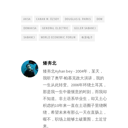
AKSA
CANAN M. ÖZSOY
DOUGLAS G. PARKS
DOW
DOWAKSA
GENERAL ELECTRIC
GÜLER SABANCI
SABANCI
WORLD ECONOMIC FORUM
奇异电子
矮夯北
矮夯北Ayhan bey - 2004年，某天，
我听了奥罕‧帕慕克政大演讲，我的
一生从此转变。2006年环绕土耳其，
那是我一生中最惬意的时刻，而我却
不知道。非土语系毕业生，却又土心
积虑的10年来一直在土语圈子里绕啊
绕，希望未来有那么一天在直肠上，
喔不，职场上能够土破重围，土近甘
来。