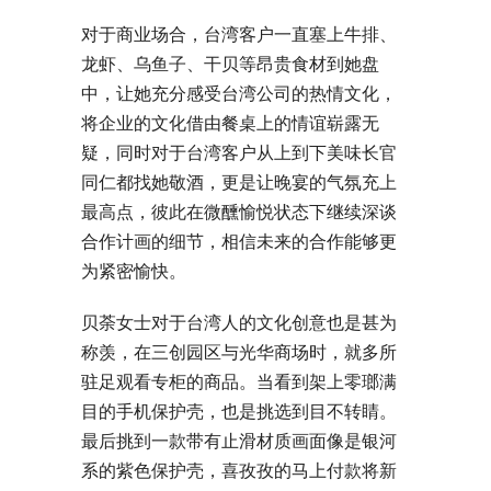
对于商业场合，台湾客户一直塞上牛排、
龙虾、乌鱼子、干贝等昂贵食材到她盘
中，让她充分感受台湾公司的热情文化，
将企业的文化借由餐桌上的情谊崭露无
疑，同时对于台湾客户从上到下美味长官
同仁都找她敬酒，更是让晚宴的气氛充上
最高点，彼此在微醺愉悦状态下继续深谈
合作计画的细节，相信未来的合作能够更
为紧密愉快。
贝荼女士对于台湾人的文化创意也是甚为
称羡，在三创园区与光华商场时，就多所
驻足观看专柜的商品。当看到架上零瑯满
目的手机保护壳，也是挑选到目不转睛。
最后挑到一款带有止滑材质画面像是银河
系的紫色保护壳，喜孜孜的马上付款将新