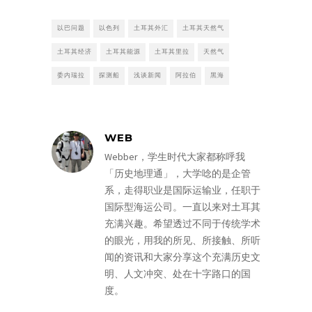
以巴问题
以色列
土耳其外汇
土耳其天然气
土耳其经济
土耳其能源
土耳其里拉
天然气
委内瑞拉
探测船
浅谈新闻
阿拉伯
黑海
WEB
Webber，学生时代大家都称呼我
「历史地理通」，大学唸的是企管
系，走得职业是国际运输业，任职于
国际型海运公司。一直以来对土耳其
充满兴趣。希望透过不同于传统学术
的眼光，用我的所见、所接触、所听
闻的资讯和大家分享这个充满历史文
明、人文冲突、处在十字路口的国
度。