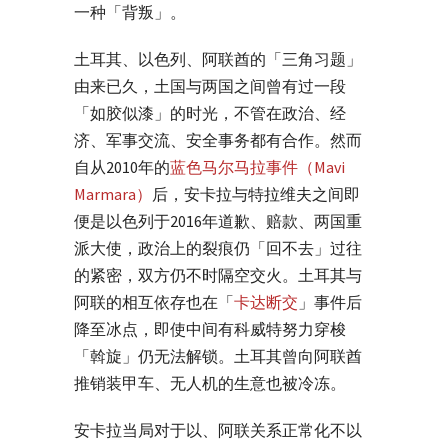
一种「背叛」。
土耳其、以色列、阿联酋的「三角习题」
由来已久，土国与两国之间曾有过一段
「如胶似漆」的时光，不管在政治、经
济、军事交流、安全事务都有合作。然而
自从2010年的
蓝色马尔马拉事件（Mavi
Marmara）
后，安卡拉与特拉维夫之间即
便是以色列于2016年道歉、赔款、两国重
派大使，政治上的裂痕仍「回不去」过往
的紧密，双方仍不时隔空交火。土耳其与
阿联的相互依存也在「
卡达断交
」事件后
降至冰点，即使中间有科威特努力穿梭
「斡旋」仍无法解锁。土耳其曾向阿联酋
推销装甲车、无人机的生意也被冷冻。
安卡拉当局对于以、阿联关系正常化不以