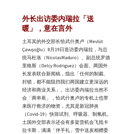
外长出访委内瑞拉「送
暖」，意在言外
土耳其的外交部长恰武什奥卢（Mevlüt
Çavuşoğlu）8月19日造访委内瑞拉，与总
统马杜洛（NicolasMaduro）、副总统罗德
里格斯（Delcy Rodriguez）会面。两国外
长发表联合新闻稿，指出「任何的制裁、
封锁，都不能阻挡我们两国建立更深远的
经济和商业关系」。出访委内瑞拉当然不
会「两串蕉」，恰武什奥卢的专机上也带
来医疗救济的物资，尤其是新冠肺炎
（Covid-19）快筛试剂、呼吸器、制氧机。
土国外交部表示还会有多架货机会飞抵卡
拉卡斯，满满「伴手礼」雪中送炭相赠委