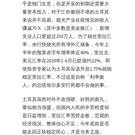
乎是独门生意，但是开采的初期还需要大
量资本投入，对于汇价脆弱不堪的土耳其
来说并不容易。观光产业在疫情后的收入
骤减75％（其中多数是美金换汇），新增
失业人口更超过250万人。为了稳住里拉汇
率，央行快烧光所有净外汇储备，今年上
半年的预算赤字年增率将近40%，里拉兑
美元汇率在2020年1-6月已贬值约22%。即
使投资专家认为土耳其应该升息1.75%就能
稳定里拉汇率，不过这是自称「利率敌
人」的总统埃尔多安打死都不会做的事。
土耳其虽然对外不改强硬、好胜的面孔，
看似相当强盛，但国内人民的辛苦程度却
是日益增加，里拉汇率荒腔走板，悲观的
经济现况，整体信心不足，今年底前是否
能走回正轨稳定民心，才是当务之急。