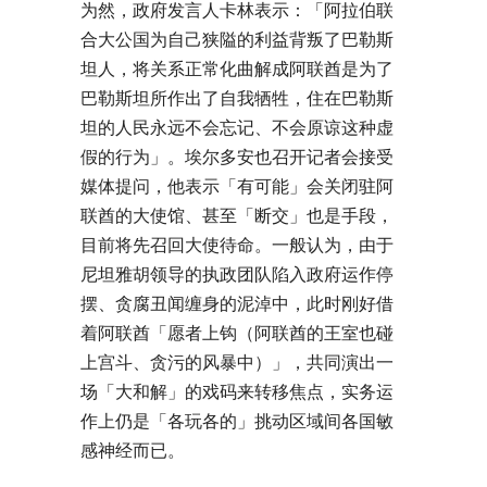
为然，政府发言人卡林表示：「阿拉伯联
合大公国为自己狭隘的利益背叛了巴勒斯
坦人，将关系正常化曲解成阿联酋是为了
巴勒斯坦所作出了自我牺牲，住在巴勒斯
坦的人民永远不会忘记、不会原谅这种虚
假的行为」。埃尔多安也召开记者会接受
媒体提问，他表示「有可能」会关闭驻阿
联酋的大使馆、甚至「断交」也是手段，
目前将先召回大使待命。一般认为，由于
尼坦雅胡领导的执政团队陷入政府运作停
摆、贪腐丑闻缠身的泥淖中，此时刚好借
着阿联酋「愿者上钩（阿联酋的王室也碰
上宫斗、贪污的风暴中）」，共同演出一
场「大和解」的戏码来转移焦点，实务运
作上仍是「各玩各的」挑动区域间各国敏
感神经而已。