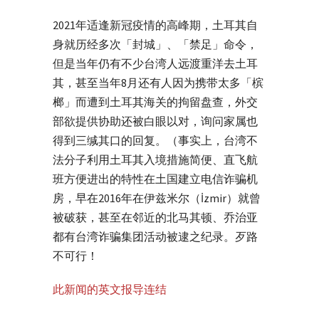
2021年适逢新冠疫情的高峰期，土耳其自
身就历经多次「封城」、「禁足」命令，
但是当年仍有不少台湾人远渡重洋去土耳
其，甚至当年8月还有人因为携带太多「槟
榔」而遭到土耳其海关的拘留盘查，外交
部欲提供协助还被白眼以对，询问家属也
得到三缄其口的回复。（事实上，台湾不
法分子利用土耳其入境措施简便、直飞航
班方便进出的特性在土国建立电信诈骗机
房，早在2016年在伊兹米尔（İzmir）就曾
被破获，甚至在邻近的北马其顿、乔治亚
都有台湾诈骗集团活动被逮之纪录。歹路
不可行！
此新闻的英文报导连结