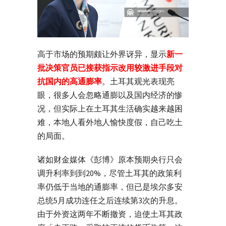
高于市场的预期颇让外界讶异，显示
新一
批决策官员已接获指示改用较激进手段对
抗国内的高通膨率
。土耳其观光表现亮
眼，很多人会忽略通膨以及国内经济的惨
况，但实际上在土耳其生活确实越来越困
难，本地人看外地人愉快度假，自己吃土
的局面。
诸如财金媒体《彭博》原本预期央行只会
调升利率到到20%，尽管土耳其的政策利
率仍低于当地的通膨率，但已是埃尔多安
总统5月成功连任之后连续第3次的升息。
由于外资这两年不断撤资，迫使土耳其政