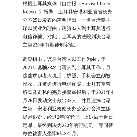
根据土耳其媒体《自由报（Hürriyet Daily
News）》报导，土耳其安塔利亚省省长办
公室25日发布的声明指出，一名台湾籍主
谋以就业为理由，诱骗33人到土耳其进行
电信诈骗。对此，土耳其的法院判决台籍
主嫌220年有期徒刑定谳。
调查指出，该名台湾人以工作为由，于
2021年诱骗33名台湾人到土耳其工作，且
这些求职者入境后，护照、手机会立刻被
没收，并被迫进行电信诈骗，土耳其掌管
移民及走私的宪兵接获举报后，于2021年4
月26日发动突击救出33人，并且逮捕台籍
主嫌。安塔利亚检察长办公室对台湾主嫌
提起诉讼，经过2年的审理、上诉后于近日
定谳，最终判决为220年有期徒刑，等同替
每位被害人坐牢6年8个月。