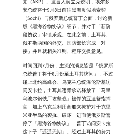
党（AKP）」发言人契立克说明，埃尔多
安总统将于9月8日前往黑海度假地索契
（Sochi）与俄罗斯总统普丁会面，讨论新
版《黑海谷物协议》细节，并对于「新阶
段协议」审慎乐观。在此之前，土耳其、
俄罗斯两国的外交、国防部长完成「对
接」并且就相关准则、程序交换意见。
时间回到7月份，主流的消息皆是「俄罗斯
总统普丁将于8月份至土耳其访问」，不过
碰上北约高峰会、乌克兰总统泽伦斯基访
问安卡拉，土耳其违背承诺释放了「马里
乌波尔钢铁厂攻坚战」被俘的亚速营指挥
官，加上乌克兰利用商船来掩护对于克里
米亚半岛的袭扰、破坏，进而使俄罗斯暂
停了「黑海谷物协议」，普丁访问安卡拉
这下子「遥遥无期」。经过土耳其的努力