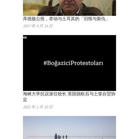
库德族公投，牵动与土耳其的「旧恨与新仇」
2017 年 9 月 24 日
海峡大学抗议派任校长 英国脱欧后与土签自贸协
定
2021 年 1 月 10 日