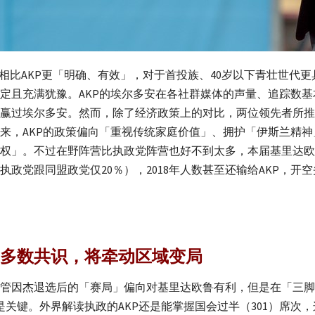
策相比AKP更「明确、有效」，对于首投族、40岁以下青壮世代
定且充满犹豫。AKP的埃尔多安在各社群媒体的声量、追踪数基
赢过埃尔多安。然而，除了经济政策上的对比，两位领先者所推
来，AKP的政策偏向「重视传统家庭价值」、拥护「伊斯兰精神
权」。不过在野阵营比执政党阵营也好不到太多，本届基里达欧鲁
执政党跟同盟政党仅20％），2018年人数甚至还输给AKP，
多数共识，将牵动区域变局
管因杰退选后的「赛局」偏向对基里达欧鲁有利，但是在「三脚
是关键。外界解读执政的AKP还是能掌握国会过半（301）席次