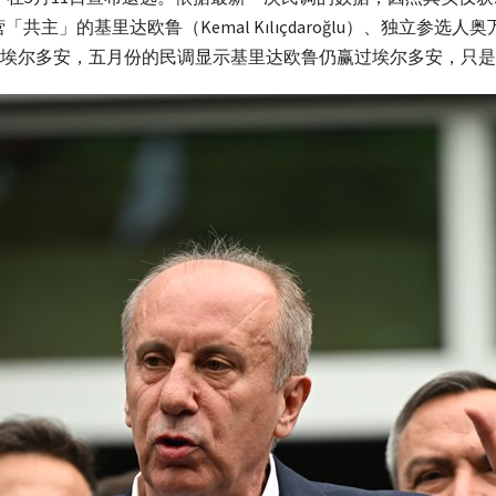
在野阵营「共主」的基里达欧鲁（Kemal Kılıçdaroğlu）、独立参选
埃尔多安，五月份的民调显示基里达欧鲁仍赢过埃尔多安，只是