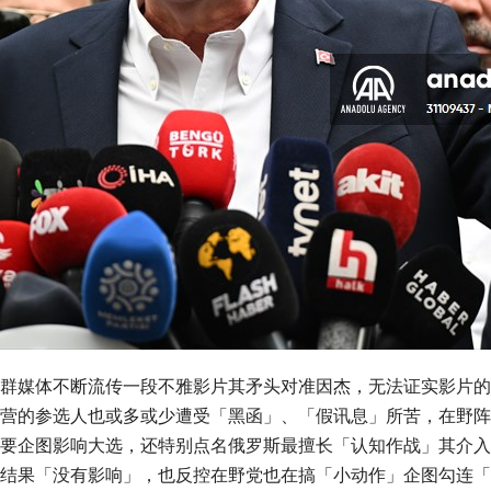
群媒体不断流传一段不雅影片其矛头对准因杰，无法证实影片的
营的参选人也或多或少遭受「黑函」、「假讯息」所苦，在野阵
要企图影响大选，还特别点名俄罗斯最擅长「认知作战」其介入
结果「没有影响」，也反控在野党也在搞「小动作」企图勾连「