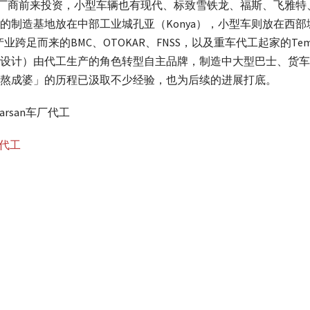
典Volvo等厂商前来投资，小型车辆也有现代、标致雪铁龙、福斯、
制造基地放在中部工业城孔亚（Konya），小型车则放在西部城
业跨足而来的BMC、OTOKAR、FNSS，以及重车代工起家的Tem
设计）由代工生产的角色转型自主品牌，制造中大型巴士、货车
熬成婆」的历程已汲取不少经验，也为后续的进展打底。
rsan车厂代工