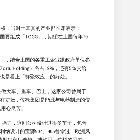
财产权，当时土耳其的产业部长即表示：
国要组成「TOGG」，期望在土国每年70
Grubu）」，结合土国的各重工企业跟政府单位参
u Holding）各占19%，还有5％交给
显然也是看上「群聚效应」的好处。
造商，擅长做大车、重车、巴士，这家公司曾属于
颇有耕耘，佐禄集团是能源与电器制造的佼
说用心良苦。
a）」操刀，这间公司设计过很多车子，包含
设计的宝狮504、405曾拿过「欧洲风
车的造型供车厂选择，或许因为这样的因素，