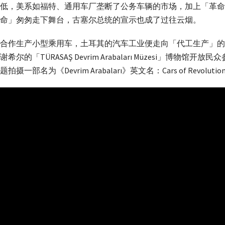
低，美系如福特、通用车厂垄断了公务车辆的市场，加上「革命
命」匆匆走下舞台，古塞尔总统的宣示也成了过往云烟。
福特合作生产小型乘用车，土耳其的汽车工业便走向「代工生产」
「TÜRASAŞ Devrim Arabaları Müzesi」博物馆
部名为《Devrim Arabaları》英文名：Cars of Revol