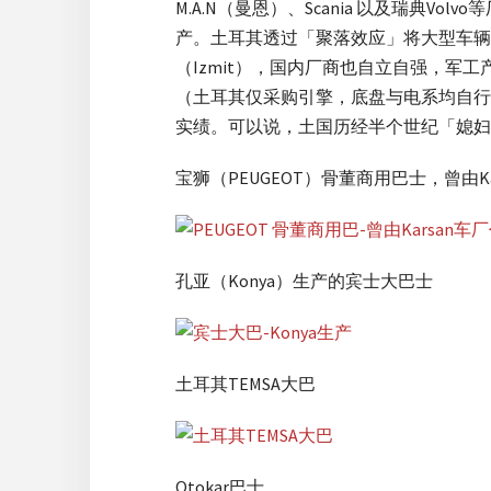
M.A.N（曼恩）、Scania 以及瑞
产。土耳其透过「聚落效应」将大型车辆的
（Izmit），国内厂商也自立自强，军工产
（土耳其仅采购引擎，底盘与电系均自行
实绩。可以说，土国历经半个世纪「媳妇
宝狮（PEUGEOT）骨董商用巴士，曾由Ka
孔亚（Konya）生产的宾士大巴士
土耳其TEMSA大巴
Otokar巴士