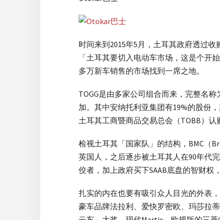
时间来到2015年5月，土耳其政府透过
「土耳其要切入电动车市场，这是个开始。
多万新车销售的市场找到一席之地。
TOGG是由多家公司组合而来，完整名称为「土耳
加。其中安纳托利亚集团有19%的股份，其余分
土耳其工商暨商品交易总会（TOBB）认
检视土耳其「国家队」的结构，BMC（Brit
英国人，之后逐步被土耳其人在90年代
佼者，加上政府买下SAAB底盘的智财权
扎实的内在也要有吸引众人目光的外表，TO
豪车品牌法拉利、爱快罗密欧、玛莎拉蒂
云车」大奖，现代Martix，欧规版的三