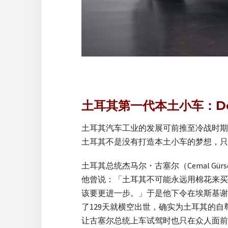
土耳其第一代本土小车：De
土耳其汽车工业的发展可前推至冷战时期
土耳其不是没有打造本土小车的梦想，只是
土耳其总统杰马尔・古塞尔（Cemal G
他曾说：「土耳其不可能永远用棉花来买
该要更进一步。」于是他下令在埃斯基谢希
了129天就横空出世，确实为土耳其的
让古塞尔总统上车试驾时也只在众人面前