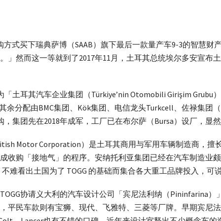
收购方式买下瑞典萨博（SAAB）旗下最后一款量产车9-3的智慧
」然而这一等就到了2017年11月，土耳其总统埃尔多安宣布土
其汽车企业集团（Türkiye’nin Otomobili Girişim 
配由BMC集团、Kök集团、电信龙头Turkcell、佐禄集团（Zorl
购，集团先在2018年成军，工厂已在布尔萨（Bursa）设厂，
ish Motor Corporation）是土耳其商用与军用车辆制
完成收购「接地气」的程序。安纳托利亚集团已经在汽车制造业
，不难看出土国为了 TOGG 的基础而集合各大重工品牌投入，可
GG协请义大利的汽车设计公司「宾尼法利纳（Pininfarin
，平民车款则有宝狮、现代、飞雅特、三菱等厂牌。早期宾尼法利纳
菱Colt、Lancer也有不错的口碑。近年来设计室释出不少概念