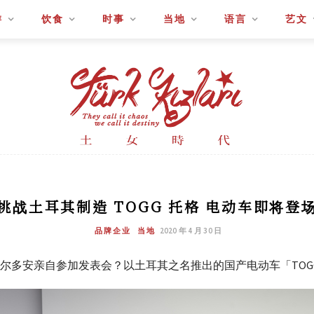
游
饮食
时事
当地
语言
艺文
挑战土耳其制造 TOGG 托格 电动车即将登
品牌企业
当地
2020 年 4 月 30 日
尔多安亲自参加发表会？以土耳其之名推出的国产电动车「TOG