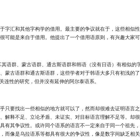
于字汇和其他字构学的借用。最主要的争议就在于，这些相似性源
很可能是来自于借用。他提出了一个借用语原则，有兴趣大家可
究认为土耳其语群、蒙古语群、通古斯语群和韩语（没有日语）有相似
、蒙古语群和通古斯语群，这些学者对于韩语大多只有初浅的了
间字构关连性的研究，但并没有延伸的阿尔泰语系。
乎只要找出一些相似的地方就可以了，然而却很难去证明语言之
、解释不足、立论矛盾、未证实、对目标语言理解不足等。却很
具有其争议性。或许同个语系的语言不一定来自于同一个祖先，
，而像是乌拉语系等都具有很大的争议性，像是数字间缺乏相关