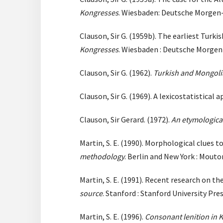
Kongresses
. Wiesbaden: Deutsche Morgen- 
Clauson, Sir G. (1959b). The earliest Turki
Kongresses
. Wiesbaden : Deutsche Morgen-
Clauson, Sir G. (1962).
Turkish and Mongoli
Clauson, Sir G. (1969). A lexicostatistical a
Clauson, Sir Gerard. (1972).
An etymological
Martin, S. E. (1990). Morphological clues t
methodology
. Berlin and New York : Mouto
Martin, S. E. (1991). Recent research on the
source
. Stanford : Stanford University Pre
Martin, S. E. (1996).
Consonant lenition in 