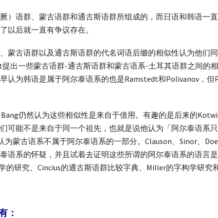
厥）语群、蒙古语群和通古斯语群所组成的，而日语和韩语一直
了以后就一直有争议存在。
、蒙古语群以及通古斯语群的代名词语后缀的相似性认为他们同
edt提出一些蒙古语群-通古斯语群和蒙古语系-土耳其语群之间
韩语是属于阿尔泰语系的也是Ramstedt和Polivanov，但P
Bang仍然认为这些相似性是来自于借用。有趣的是后来的Kotw
们可能不是来自于同一个祖先，也就是说他认为「阿尔泰语系只
为蒙古语系不属于阿尔泰语系的一部分。Clauson、Sinor、D
泰语系的怀疑，并且试着去证明这些所谓的阿尔泰语系的语言是
研究、Cincius的通古斯语群比较字典、Miller的字构学研究和S
有：