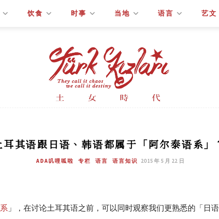
饮食
时事
当地
语言
艺文
土耳其语跟日语、韩语都属于「阿尔泰语系」
ADA叽哩呱啦
专栏
语言
语言知识
2015 年 5 月 22 日
系
」，在讨论土耳其语之前，可以同时观察我们更熟悉的「日语