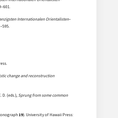
9–601.
nzigsten Internationalen Orientalisten
–
3–595.
ress.
stic change and reconstruction
 D. (eds.),
Sprung from some common
 Monograph
19
). University of Hawaii Press: