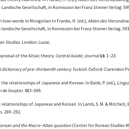
Landische Gesellschaft, in Komission bei Franz Steiner Verlag. 59
sh loan words in Mongolian In Franke, H. (ed.),
Akten des Vierundzwa
landische Gesellschaft, in Komission bei Franz Steiner Verlag. 59
an Studies
. London: Luzac.
ppraisal of the Altaic theory.
Central Asiatic Journal
13
. 1–23.
 dictionary of pre
–
thirteenth century Turkish
. Oxford: Clarendon P
o the relationships of Japanese and Korean. In Baldi, P. (ed.),
Lingui
n de Gruyter. 483–509.
 relationships of Japanese and Korean. In Lamb, S. M. & Mitchell, E.
ss. 269–292.
Korean and the Macro
–
Altaic question
(Center for Korean Studies