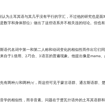
蒙古语的文献认为土耳其语与其几乎没有平行的字汇，不过他的研究也
是数字和身体部位）做出了这些语系并不相关连的结论。但也有
语代名词中第一和第二人称和动词变化的相似性而作出它们同源的
于1.借用、2.巧合、3.语言的普遍现象。他提出像是mama、pa
有两种/l/和两种/r/，而这些可见于蒙古语群、通古斯语群
音学的相似性，而非音素。问题在于楚瓦什语外的土耳其语群和